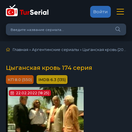
Войти
Главная
»
Аргентинские сериалы
»
Цыганская кровь (2003)
Цыганская кровь 174 серия
8.0 (550)
6.3 (135)
22.02.2022 (18:25)