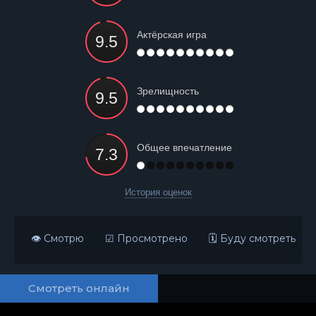
Актёрская игра
Зрелищность
Общее впечатление
История оценок
👁 Смотрю
☑ Просмотрено
🗓 Буду смотреть
Смотреть онлайн