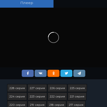
Плеер
228 серия
227 серия
226 серия
225 серия
224 серия
223 серия
222 серия
221 серия
220 серия
219 серия
218 серия
217 серия