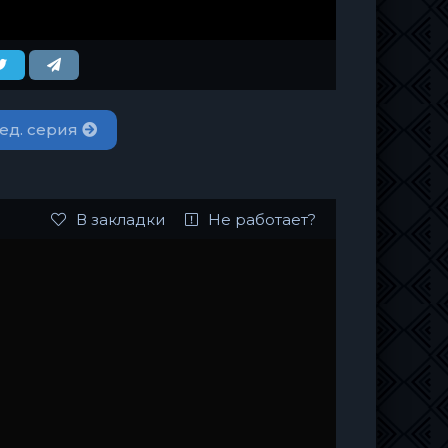
ед. серия
В закладки
Не работает?