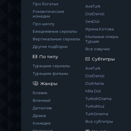
Про богатых
AveTurk
Романтические
DiziDenizi
комедии
SesDizi
Про школу
Ирина Котова
Ежедневные сериалы
Мыльные оперы
Вертикальные сериалы
Турции
Другие подборки
Все озвучки
По типу
Субтитры
Турецкие сериалы
AveTurk
Турецкие фильмы
DiziDenizi
Жанры
DiziMania
Mila Dizi
Боевик
TurkishDrama
Военный
Turkishtuz
Детектив
TurkSinema
Драма
Все субтитры
Комедия
Криминал