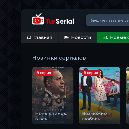
Главная
Новости
Новые 
Новинки сериалов
9 серия
8 серия
Ночь длиною
Возможно
в век
любовь