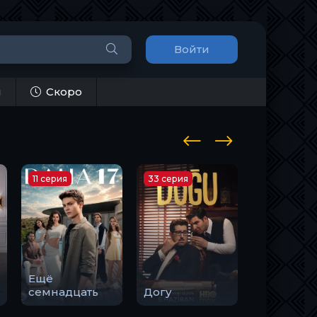
Войти
и
Скоро
11 серия
33 серия
10 серия
Ещё
Закон
семнадцать
Догу
природы