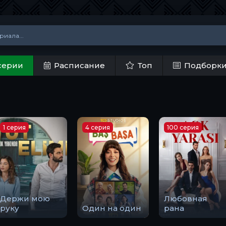
серии
Расписание
Топ
Подборк
1 серия
4 серия
100 серия
Держи мою
Любовная
руку
Один на один
рана