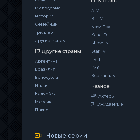
Каналы
Мелодрама
ATV
История
BluTV
Семейный
Now (Fox)
Триллер
Kanal D
Другие жанры
Show TV
Другие страны
Star TV
TRT1
Аргентина
TV8
Бразилия
Все каналы
Венесуэла
Индия
Разное
Колумбия
Актёры
Мексика
Ожидаемые
Пакистан
Новые серии