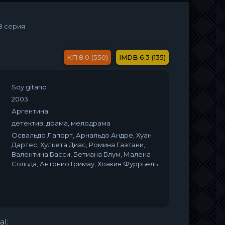
8 серия
8.0 (550)
6.3 (135)
Soy gitano
2003
Аргентина
детектив, драма, мелодрама
Освальдо Лапорт, Арнальдо Андре, Хуан
Дартес, Хульета Диас, Ромина Гаэтани,
Валентина Басси, Бетиана Блум, Малена
Сольда, Антонио Гримау, Хоакин Фуррьель
al: