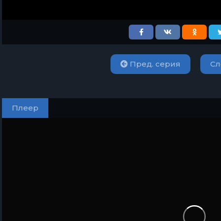
Пред. серия
Сл
Плеер