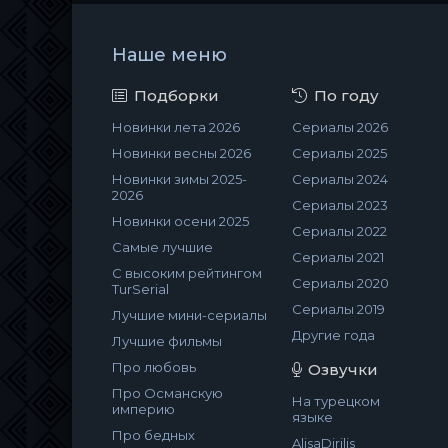
Наше меню
Подборки
По году
Новинки лета 2026
Сериалы 2026
Новинки весны 2026
Сериалы 2025
Новинки зимы 2025-
Сериалы 2024
2026
Сериалы 2023
Новинки осени 2025
Сериалы 2022
Самые лучшие
Сериалы 2021
С высоким рейтингом
Сериалы 2020
TurSerial
Сериалы 2019
Лучшие мини-сериалы
Другие года
Лучшие фильмы
Про любовь
Озвучки
Про Османскую
На турецком
империю
языке
Про бедных
AlisaDirilis