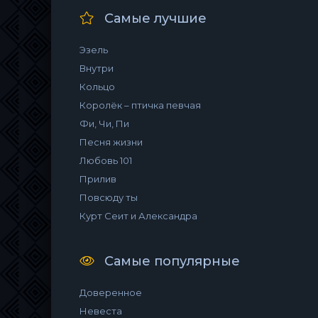
Самые лучшие
Эзель
Внутри
Кольцо
Королёк – птичка певчая
Фи, Чи, Пи
Песня жизни
Любовь 101
Прилив
Повсюду ты
Курт Сеит и Александра
Самые популярные
Доверенное
Невеста