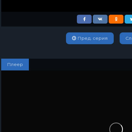
Пред. серия
Сл
Плеер