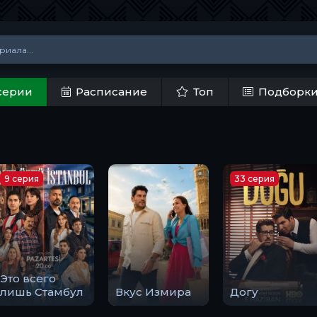
серии
Расписание
Топ
Подборк
9 серия
33 серия
Это всего
лишь Стамбул
Вкус Измира
Догу