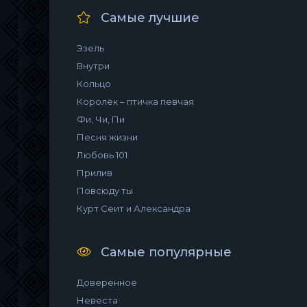
Самые лучшие
Эзель
Внутри
Кольцо
Королёк – птичка певчая
Фи, Чи, Пи
Песня жизни
Любовь 101
Прилив
Повсюду ты
Курт Сеит и Александра
Самые популярные
Доверенное
Невеста