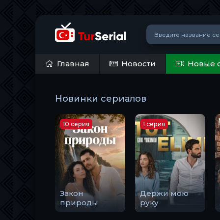
Главная
Новости
Новые 
Новинки сериалов
10 серия
1 серия
Закон
Держи мою
природы
руку