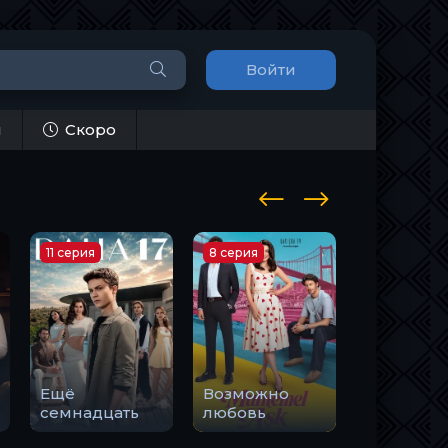
Войти
и
Скоро
11 серия
8 серия
14 серия
Ещё
Возможно
Романтик
семнадцать
любовь
смерти