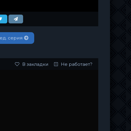
ед. серия
В закладки
Не работает?