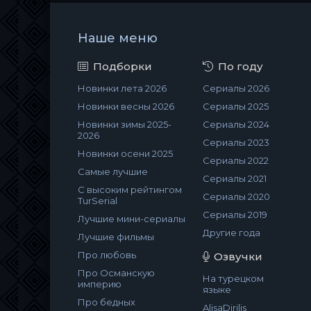
Наше меню
Подборки
По году
Новинки лета 2026
Сериалы 2026
Новинки весны 2026
Сериалы 2025
Новинки зимы 2025-
Сериалы 2024
2026
Сериалы 2023
Новинки осени 2025
Сериалы 2022
Самые лучшие
Сериалы 2021
С высоким рейтингом
Сериалы 2020
TurSerial
Сериалы 2019
Лучшие мини-сериалы
Другие года
Лучшие фильмы
Про любовь
Озвучки
Про Османскую
На турецком
империю
языке
Про бедных
AlisaDirilis