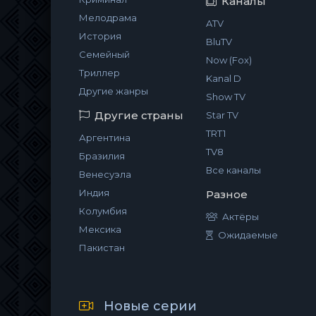
Каналы
Мелодрама
ATV
История
BluTV
Семейный
Now (Fox)
Триллер
Kanal D
Другие жанры
Show TV
Другие страны
Star TV
TRT1
Аргентина
TV8
Бразилия
Все каналы
Венесуэла
Индия
Разное
Колумбия
Актёры
Мексика
Ожидаемые
Пакистан
Новые серии