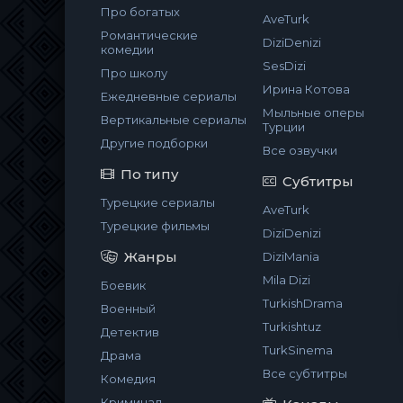
Про богатых
AveTurk
Романтические
DiziDenizi
комедии
SesDizi
Про школу
Ирина Котова
Ежедневные сериалы
Мыльные оперы
Вертикальные сериалы
Турции
Другие подборки
Все озвучки
По типу
Субтитры
Турецкие сериалы
AveTurk
Турецкие фильмы
DiziDenizi
Жанры
DiziMania
Mila Dizi
Боевик
TurkishDrama
Военный
Turkishtuz
Детектив
TurkSinema
Драма
Все субтитры
Комедия
Криминал