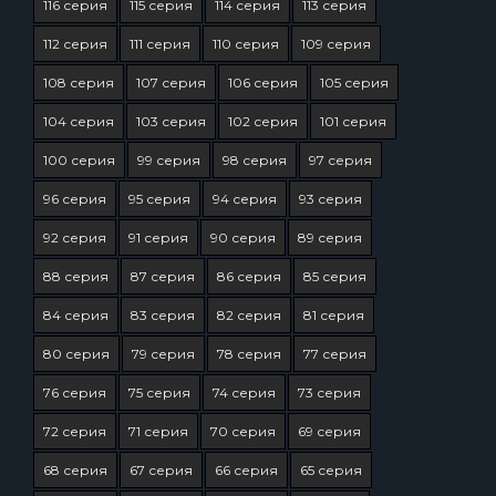
116 серия
115 серия
114 серия
113 серия
112 серия
111 серия
110 серия
109 серия
108 серия
107 серия
106 серия
105 серия
104 серия
103 серия
102 серия
101 серия
100 серия
99 серия
98 серия
97 серия
96 серия
95 серия
94 серия
93 серия
92 серия
91 серия
90 серия
89 серия
88 серия
87 серия
86 серия
85 серия
84 серия
83 серия
82 серия
81 серия
80 серия
79 серия
78 серия
77 серия
76 серия
75 серия
74 серия
73 серия
72 серия
71 серия
70 серия
69 серия
68 серия
67 серия
66 серия
65 серия