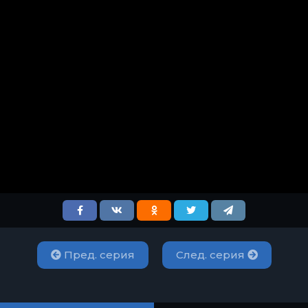
Пред. серия
След. серия