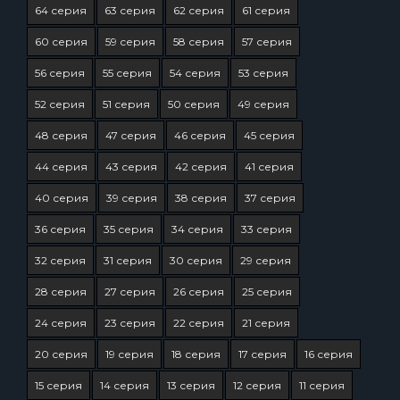
64 серия
63 серия
62 серия
61 серия
60 серия
59 серия
58 серия
57 серия
56 серия
55 серия
54 серия
53 серия
52 серия
51 серия
50 серия
49 серия
48 серия
47 серия
46 серия
45 серия
44 серия
43 серия
42 серия
41 серия
40 серия
39 серия
38 серия
37 серия
36 серия
35 серия
34 серия
33 серия
32 серия
31 серия
30 серия
29 серия
28 серия
27 серия
26 серия
25 серия
24 серия
23 серия
22 серия
21 серия
20 серия
19 серия
18 серия
17 серия
16 серия
15 серия
14 серия
13 серия
12 серия
11 серия