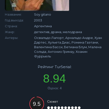
Название:
Soy gitano
Год выхода:
2003
Страна:
Аргентина
Жанр:
детектив, драма, мелодрама
Актеры:
Освальдо Лапорт, Арнальдо Андре, Хуан
Дартес, Хульета Диас, Ромина Гаэтани,
Валентина Басси, Бетиана Блум, Малена
Сольда, Антонио Гримау, Хоакин
Фуррьель
Рейтинг TurSerial:
8.94
Оценок:
4
Сюжет