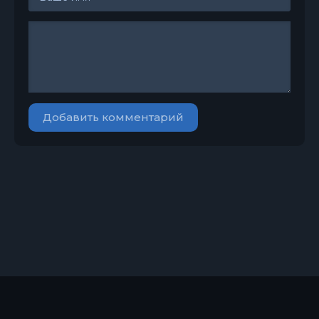
Добавить комментарий