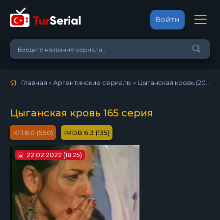
Войти
Главная
»
Аргентинские сериалы
»
Цыганская кровь (2003)
Цыганская кровь 165 серия
8.0 (550)
6.3 (135)
22.02.2022 (18:25)