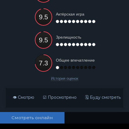
Актёрская игра
Зрелищность
Общее впечатление
История оценок
👁 Смотрю
☑ Просмотрено
🗓 Буду смотреть
Смотреть онлайн