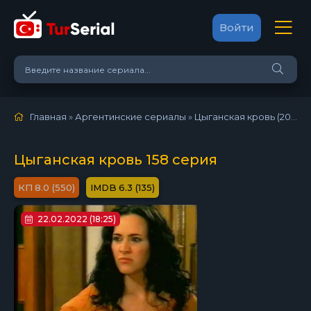
Войти
Главная
»
Аргентинские сериалы
»
Цыганская кровь (2003)
Цыганская кровь 158 серия
8.0 (550)
6.3 (135)
22.02.2022 (18:25)