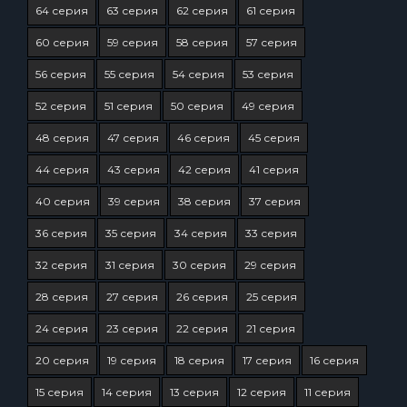
64 серия
63 серия
62 серия
61 серия
60 серия
59 серия
58 серия
57 серия
56 серия
55 серия
54 серия
53 серия
52 серия
51 серия
50 серия
49 серия
48 серия
47 серия
46 серия
45 серия
44 серия
43 серия
42 серия
41 серия
40 серия
39 серия
38 серия
37 серия
36 серия
35 серия
34 серия
33 серия
32 серия
31 серия
30 серия
29 серия
28 серия
27 серия
26 серия
25 серия
24 серия
23 серия
22 серия
21 серия
20 серия
19 серия
18 серия
17 серия
16 серия
15 серия
14 серия
13 серия
12 серия
11 серия