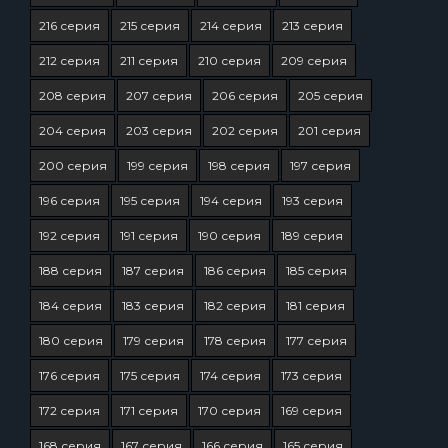
216 серия
215 серия
214 серия
213 серия
212 серия
211 серия
210 серия
209 серия
208 серия
207 серия
206 серия
205 серия
204 серия
203 серия
202 серия
201 серия
200 серия
199 серия
198 серия
197 серия
196 серия
195 серия
194 серия
193 серия
192 серия
191 серия
190 серия
189 серия
188 серия
187 серия
186 серия
185 серия
184 серия
183 серия
182 серия
181 серия
180 серия
179 серия
178 серия
177 серия
176 серия
175 серия
174 серия
173 серия
172 серия
171 серия
170 серия
169 серия
168 серия
167 серия
166 серия
165 серия