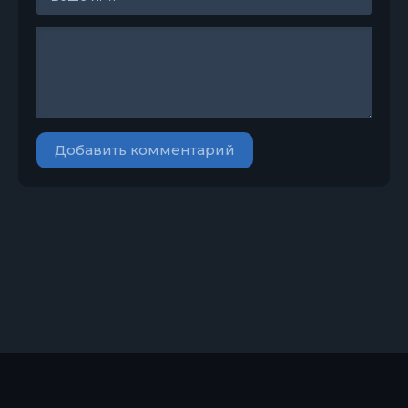
Добавить комментарий