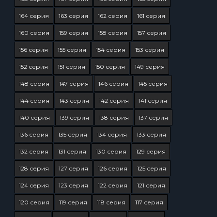
164 серия
163 серия
162 серия
161 серия
160 серия
159 серия
158 серия
157 серия
156 серия
155 серия
154 серия
153 серия
152 серия
151 серия
150 серия
149 серия
148 серия
147 серия
146 серия
145 серия
144 серия
143 серия
142 серия
141 серия
140 серия
139 серия
138 серия
137 серия
136 серия
135 серия
134 серия
133 серия
132 серия
131 серия
130 серия
129 серия
128 серия
127 серия
126 серия
125 серия
124 серия
123 серия
122 серия
121 серия
120 серия
119 серия
118 серия
117 серия