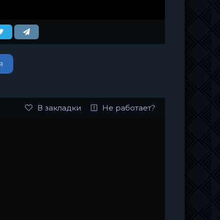
я
В закладки
Не работает?