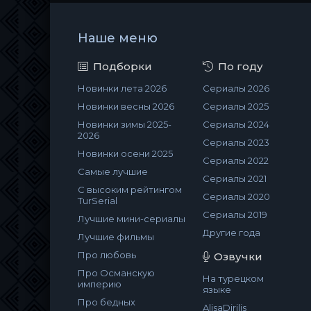
Наше меню
Подборки
По году
Новинки лета 2026
Сериалы 2026
Новинки весны 2026
Сериалы 2025
Новинки зимы 2025-
Сериалы 2024
2026
Сериалы 2023
Новинки осени 2025
Сериалы 2022
Самые лучшие
Сериалы 2021
С высоким рейтингом
Сериалы 2020
TurSerial
Сериалы 2019
Лучшие мини-сериалы
Другие года
Лучшие фильмы
Про любовь
Озвучки
Про Османскую
На турецком
империю
языке
Про бедных
AlisaDirilis