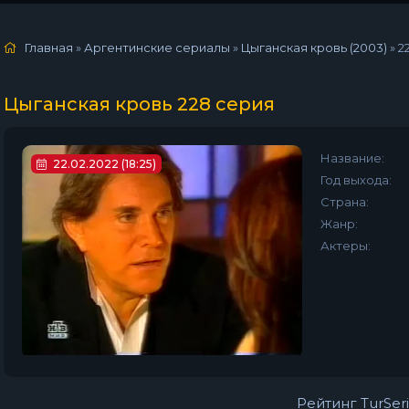
Главная
»
Аргентинские сериалы
»
Цыганская кровь (2003)
»
2
Цыганская кровь 228 серия
Название:
22.02.2022 (18:25)
Год выхода:
Страна:
Жанр:
Актеры:
Рейтинг TurSeri