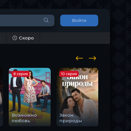
Войти
и
Скоро
8 серия
10 серия
1 серия
Возможно
Закон
Держи м
любовь
природы
руку