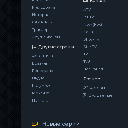
Каналы
Мелодрама
ATV
История
BluTV
Семейный
Now (Fox)
Триллер
Kanal D
Другие жанры
Show TV
Другие страны
Star TV
TRT1
Аргентина
TV8
Бразилия
Все каналы
Венесуэла
Индия
Разное
Колумбия
Актёры
Мексика
Ожидаемые
Пакистан
Новые серии