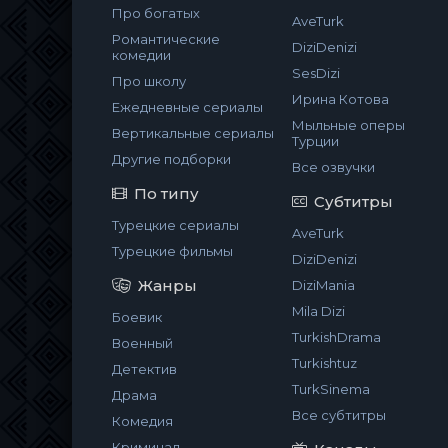
Про богатых
AveTurk
Романтические
DiziDenizi
комедии
SesDizi
Про школу
Ирина Котова
Ежедневные сериалы
Мыльные оперы
Вертикальные сериалы
Турции
Другие подборки
Все озвучки
По типу
Субтитры
Турецкие сериалы
AveTurk
Турецкие фильмы
DiziDenizi
Жанры
DiziMania
Mila Dizi
Боевик
TurkishDrama
Военный
Turkishtuz
Детектив
TurkSinema
Драма
Все субтитры
Комедия
Криминал