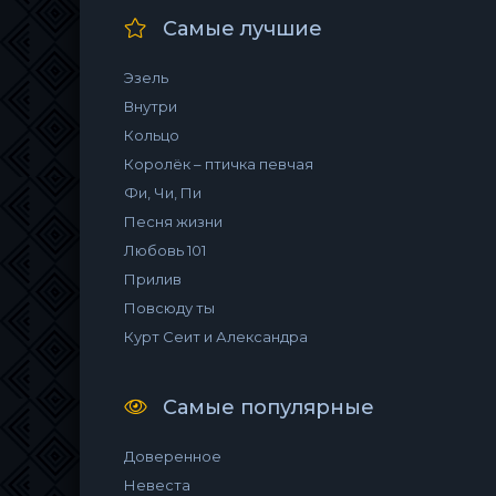
Самые лучшие
Эзель
Внутри
Кольцо
Королёк – птичка певчая
Фи, Чи, Пи
Песня жизни
Любовь 101
Прилив
Повсюду ты
Курт Сеит и Александра
Самые популярные
Доверенное
Невеста