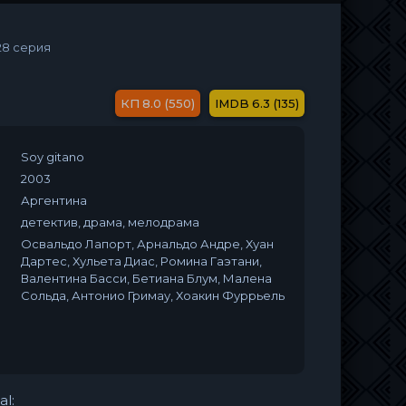
28 серия
8.0 (550)
6.3 (135)
Soy gitano
2003
Аргентина
детектив, драма, мелодрама
Освальдо Лапорт, Арнальдо Андре, Хуан
Дартес, Хульета Диас, Ромина Гаэтани,
Валентина Басси, Бетиана Блум, Малена
Сольда, Антонио Гримау, Хоакин Фуррьель
al: