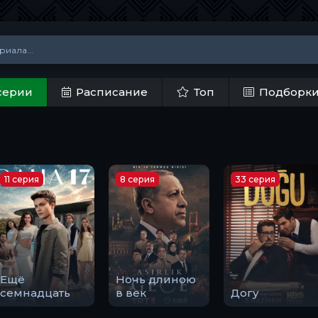
серии
Расписание
Топ
Подборк
11 серия
8 серия
33 серия
Ещё
Ночь длиною
семнадцать
в век
Догу