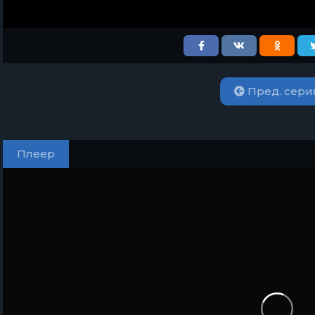
Пред. сери
Плеер