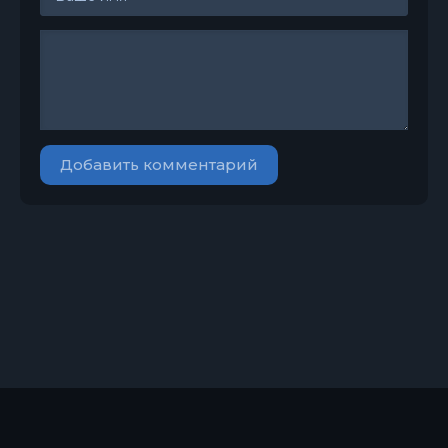
Добавить комментарий