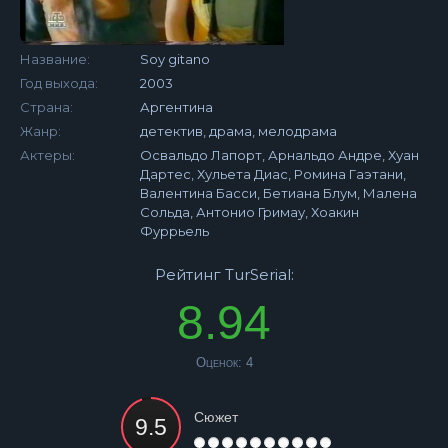
Название:
Soy gitano
Год выхода:
2003
Страна:
Аргентина
Жанр:
детектив, драма, мелодрама
Актеры:
Освальдо Лапорт, Арнальдо Андре, Хуан
Дартес, Хульета Диас, Ромина Гаэтани,
Валентина Басси, Бетиана Блум, Малена
Сольда, Антонио Гримау, Хоакин
Фуррьель
Рейтинг TurSerial:
8.94
Оценок:
4
Сюжет