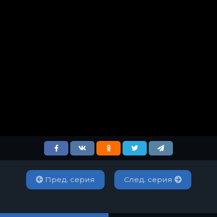
Пред. серия
След. серия