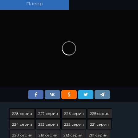
Плеер
228 серия
227 серия
226 серия
225 серия
224 серия
223 серия
222 серия
221 серия
220 серия
219 серия
218 серия
217 серия