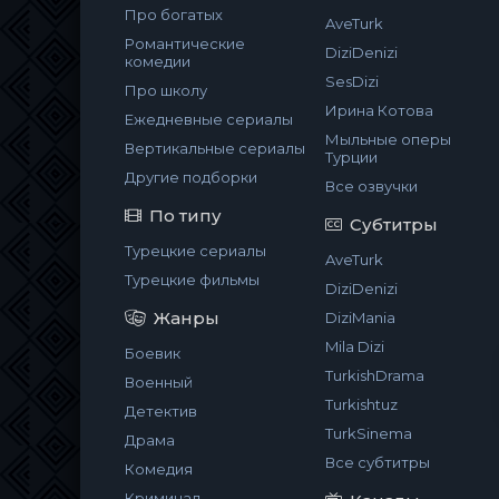
Про богатых
AveTurk
Романтические
DiziDenizi
комедии
SesDizi
Про школу
Ирина Котова
Ежедневные сериалы
Мыльные оперы
Вертикальные сериалы
Турции
Другие подборки
Все озвучки
По типу
Субтитры
Турецкие сериалы
AveTurk
Турецкие фильмы
DiziDenizi
Жанры
DiziMania
Mila Dizi
Боевик
TurkishDrama
Военный
Turkishtuz
Детектив
TurkSinema
Драма
Все субтитры
Комедия
Криминал