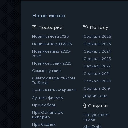
Наше меню
Подборки
По году
Новинки лета 2026
Сериалы 2026
Новинки весны 2026
Сериалы 2025
Новинки зимы 2025-
Сериалы 2024
2026
Сериалы 2023
Новинки осени 2025
Сериалы 2022
Самые лучшие
Сериалы 2021
С высоким рейтингом
Сериалы 2020
TurSerial
Сериалы 2019
Лучшие мини-сериалы
Другие года
Лучшие фильмы
Про любовь
Озвучки
Про Османскую
На турецком
империю
языке
Про бедных
AlisaDirilis