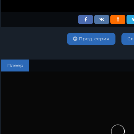
Пред. серия
Сл
Плеер