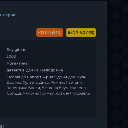
46 серия
8.0 (550)
6.3 (135)
Soy gitano
2003
Аргентина
детектив, драма, мелодрама
Освальдо Лапорт, Арнальдо Андре, Хуан
Дартес, Хульета Диас, Ромина Гаэтани,
Валентина Басси, Бетиана Блум, Малена
Сольда, Антонио Гримау, Хоакин Фуррьель
al: