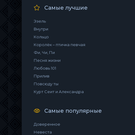
Самые лучшие
Эзель
Внутри
Кольцо
Королёк – птичка певчая
Фи, Чи, Пи
Песня жизни
Любовь 101
Прилив
Повсюду ты
Курт Сеит и Александра
Самые популярные
Доверенное
Невеста