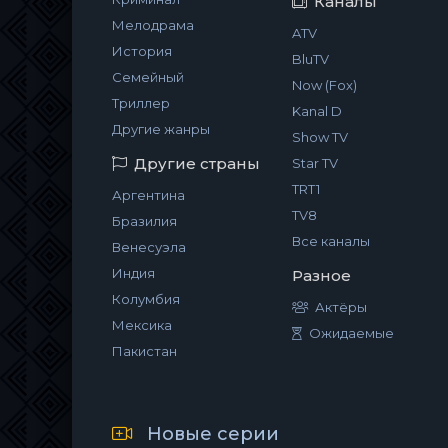
Каналы
Мелодрама
ATV
История
BluTV
Семейный
Now (Fox)
Триллер
Kanal D
Другие жанры
Show TV
Другие страны
Star TV
TRT1
Аргентина
TV8
Бразилия
Все каналы
Венесуэла
Индия
Разное
Колумбия
Актёры
Мексика
Ожидаемые
Пакистан
Новые серии