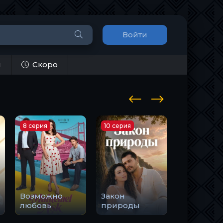
Войти
и
Скоро
8 серия
10 серия
1 серия
Возможно
Закон
Держи м
любовь
природы
руку