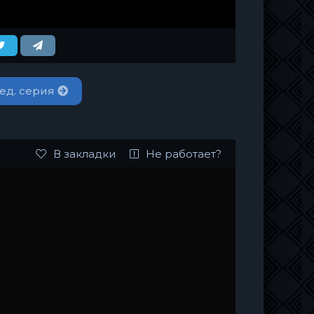
ед. серия
В закладки
Не работает?