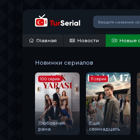
Главная
Новости
Новые 
Новинки сериалов
100 серия
11 серия
Любовная
Ещё
рана
семнадцать