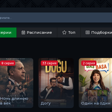
серии
Расписание
Топ
Подборк
8 серия
33 серия
2 серия
Ночь длиною
в век
Догу
Один на один