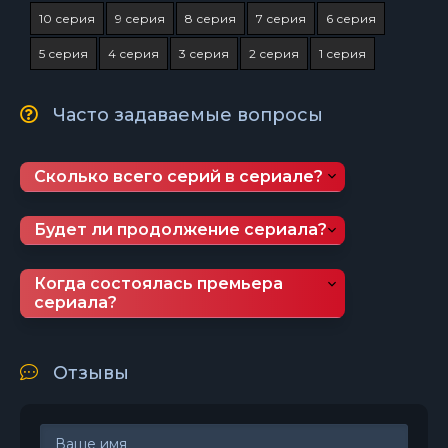
10 серия
9 серия
8 серия
7 серия
6 серия
5 серия
4 серия
3 серия
2 серия
1 серия
Часто задаваемые вопросы
Сколько всего серий в сериале?
Будет ли продолжение сериала?
Когда состоялась премьера
сериала?
Отзывы