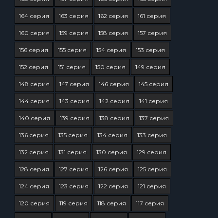
164 серия
163 серия
162 серия
161 серия
160 серия
159 серия
158 серия
157 серия
156 серия
155 серия
154 серия
153 серия
152 серия
151 серия
150 серия
149 серия
148 серия
147 серия
146 серия
145 серия
144 серия
143 серия
142 серия
141 серия
140 серия
139 серия
138 серия
137 серия
136 серия
135 серия
134 серия
133 серия
132 серия
131 серия
130 серия
129 серия
128 серия
127 серия
126 серия
125 серия
124 серия
123 серия
122 серия
121 серия
120 серия
119 серия
118 серия
117 серия