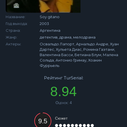
Название:
Soy gitano
Год выхода:
2003
Страна:
Аргентина
Жанр:
детектив, драма, мелодрама
Актеры:
Освальдо Лапорт, Арнальдо Андре, Хуан
Дартес, Хульета Диас, Ромина Гаэтани,
Валентина Басси, Бетиана Блум, Малена
Сольда, Антонио Гримау, Хоакин
Фуррьель
Рейтинг TurSerial:
8.94
Оценок:
4
Сюжет