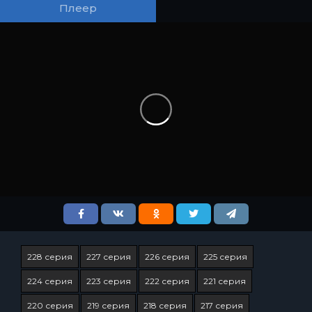
Плеер
228 серия
227 серия
226 серия
225 серия
224 серия
223 серия
222 серия
221 серия
220 серия
219 серия
218 серия
217 серия