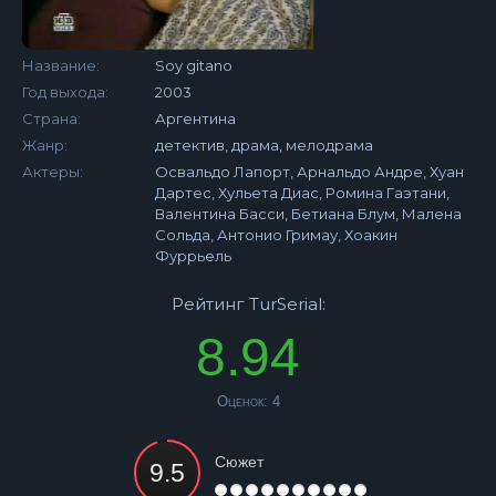
Название:
Soy gitano
Год выхода:
2003
Страна:
Аргентина
Жанр:
детектив, драма, мелодрама
Актеры:
Освальдо Лапорт, Арнальдо Андре, Хуан
Дартес, Хульета Диас, Ромина Гаэтани,
Валентина Басси, Бетиана Блум, Малена
Сольда, Антонио Гримау, Хоакин
Фуррьель
Рейтинг TurSerial:
8.94
Оценок:
4
Сюжет