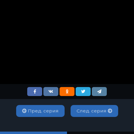
Пред. серия
След. серия