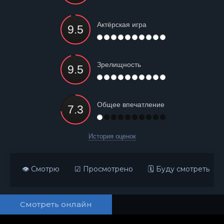
Актёрская игра
Зрелищность
Общее впечатление
История оценок
👁 Смотрю
☑ Просмотрено
🗓 Буду смотреть
Смотреть онлайн