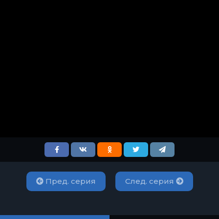
Пред. серия
След. серия