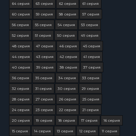
64 серия
63 серия
62 серия
61 серия
60 серия
59 серия
58 серия
57 серия
56 серия
55 серия
54 серия
53 серия
52 серия
51 серия
50 серия
49 серия
48 серия
47 серия
46 серия
45 серия
44 серия
43 серия
42 серия
41 серия
40 серия
39 серия
38 серия
37 серия
36 серия
35 серия
34 серия
33 серия
32 серия
31 серия
30 серия
29 серия
28 серия
27 серия
26 серия
25 серия
24 серия
23 серия
22 серия
21 серия
20 серия
19 серия
18 серия
17 серия
16 серия
15 серия
14 серия
13 серия
12 серия
11 серия