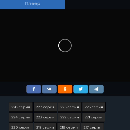
Плеер
228 серия
227 серия
226 серия
225 серия
224 серия
223 серия
222 серия
221 серия
220 серия
219 серия
218 серия
217 серия