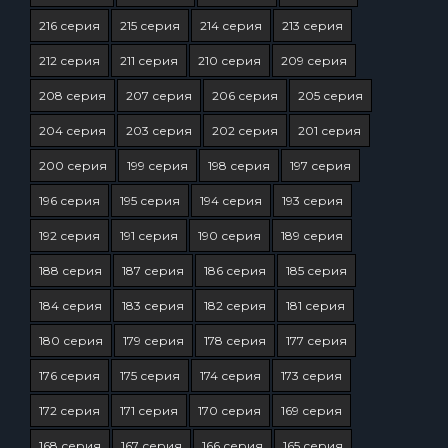
216 серия
215 серия
214 серия
213 серия
212 серия
211 серия
210 серия
209 серия
208 серия
207 серия
206 серия
205 серия
204 серия
203 серия
202 серия
201 серия
200 серия
199 серия
198 серия
197 серия
196 серия
195 серия
194 серия
193 серия
192 серия
191 серия
190 серия
189 серия
188 серия
187 серия
186 серия
185 серия
184 серия
183 серия
182 серия
181 серия
180 серия
179 серия
178 серия
177 серия
176 серия
175 серия
174 серия
173 серия
172 серия
171 серия
170 серия
169 серия
168 серия
167 серия
166 серия
165 серия