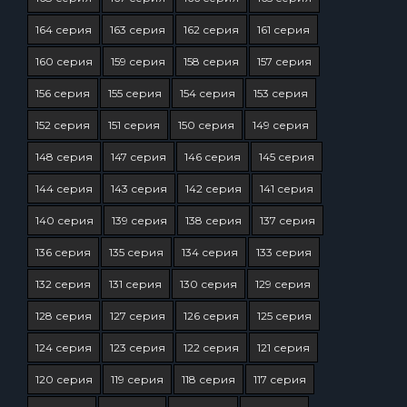
164 серия
163 серия
162 серия
161 серия
160 серия
159 серия
158 серия
157 серия
156 серия
155 серия
154 серия
153 серия
152 серия
151 серия
150 серия
149 серия
148 серия
147 серия
146 серия
145 серия
144 серия
143 серия
142 серия
141 серия
140 серия
139 серия
138 серия
137 серия
136 серия
135 серия
134 серия
133 серия
132 серия
131 серия
130 серия
129 серия
128 серия
127 серия
126 серия
125 серия
124 серия
123 серия
122 серия
121 серия
120 серия
119 серия
118 серия
117 серия