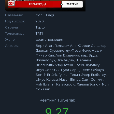
Название:
Gönül Dagi
Год выхода:
2020
Страна:
Турция
Телеканал:
TRT1
Жанр:
драма, комедия
Актеры:
Берк Атан, Гюльсим Али, Ферди Санджар,
Джихат Сувариоглу, Феза Исик, Назли
Пинар Кая, Али Дюшенкалкар, Эрдал
Джиндорук, Эге Айдан, Шебнем
Диллигиль, Утку Атеш, Эргюн Куюджу,
Явуз Сепетчи, Рухи Сары, Ecem Özkaya,
Semih Ertürk, Гулхан Текин, Эсер Еюбоглу,
Ulviye Karaca, Hasan Elmas, Саит Сечкин,
Halil Ibrahim Kalaycioglu, Халиль Эргюн, Nuri
Gökasan
Рейтинг TurSerial:
9.27