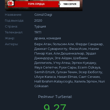
Название:
Gönül Dagi
Год выхода:
2020
Страна:
Турция
Телеканал:
TRT1
Жанр:
драма, комедия
Актеры:
Берк Атан, Гюльсим Али, Ферди Санджар,
Джихат Сувариоглу, Феза Исик, Назли
Пинар Кая, Али Дюшенкалкар, Эрдал
Джиндорук, Эге Айдан, Шебнем
Диллигиль, Утку Атеш, Эргюн Куюджу,
Явуз Сепетчи, Рухи Сары, Ecem Özkaya,
Semih Ertürk, Гулхан Текин, Эсер Еюбоглу,
Ulviye Karaca, Hasan Elmas, Саит Сечкин,
Halil Ibrahim Kalaycioglu, Халиль Эргюн, Nuri
Gökasan
Рейтинг TurSerial:
9.27