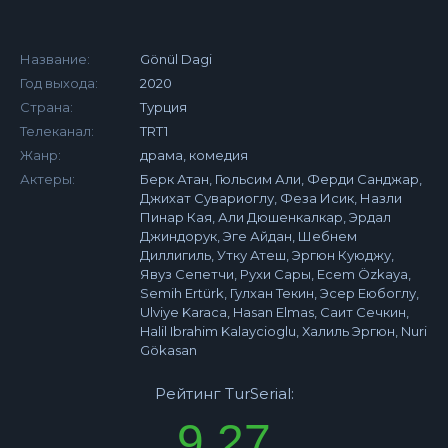
Название:
Gönül Dagi
Год выхода:
2020
Страна:
Турция
Телеканал:
TRT1
Жанр:
драма, комедия
Актеры:
Берк Атан, Гюльсим Али, Ферди Санджар,
Джихат Сувариоглу, Феза Исик, Назли
Пинар Кая, Али Дюшенкалкар, Эрдал
Джиндорук, Эге Айдан, Шебнем
Диллигиль, Утку Атеш, Эргюн Куюджу,
Явуз Сепетчи, Рухи Сары, Ecem Özkaya,
Semih Ertürk, Гулхан Текин, Эсер Еюбоглу,
Ulviye Karaca, Hasan Elmas, Саит Сечкин,
Halil Ibrahim Kalaycioglu, Халиль Эргюн, Nuri
Gökasan
Рейтинг TurSerial:
9.27