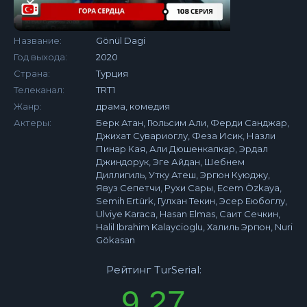
Название:
Gönül Dagi
Год выхода:
2020
Страна:
Турция
Телеканал:
TRT1
Жанр:
драма, комедия
Актеры:
Берк Атан, Гюльсим Али, Ферди Санджар,
Джихат Сувариоглу, Феза Исик, Назли
Пинар Кая, Али Дюшенкалкар, Эрдал
Джиндорук, Эге Айдан, Шебнем
Диллигиль, Утку Атеш, Эргюн Куюджу,
Явуз Сепетчи, Рухи Сары, Ecem Özkaya,
Semih Ertürk, Гулхан Текин, Эсер Еюбоглу,
Ulviye Karaca, Hasan Elmas, Саит Сечкин,
Halil Ibrahim Kalaycioglu, Халиль Эргюн, Nuri
Gökasan
Рейтинг TurSerial:
9.27