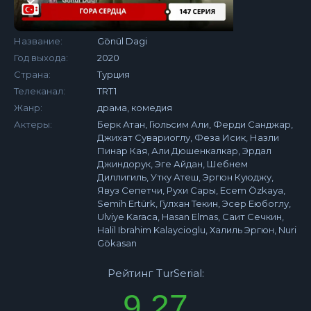
Название:
Gönül Dagi
Год выхода:
2020
Страна:
Турция
Телеканал:
TRT1
Жанр:
драма, комедия
Актеры:
Берк Атан, Гюльсим Али, Ферди Санджар,
Джихат Сувариоглу, Феза Исик, Назли
Пинар Кая, Али Дюшенкалкар, Эрдал
Джиндорук, Эге Айдан, Шебнем
Диллигиль, Утку Атеш, Эргюн Куюджу,
Явуз Сепетчи, Рухи Сары, Ecem Özkaya,
Semih Ertürk, Гулхан Текин, Эсер Еюбоглу,
Ulviye Karaca, Hasan Elmas, Саит Сечкин,
Halil Ibrahim Kalaycioglu, Халиль Эргюн, Nuri
Gökasan
Рейтинг TurSerial:
9.27