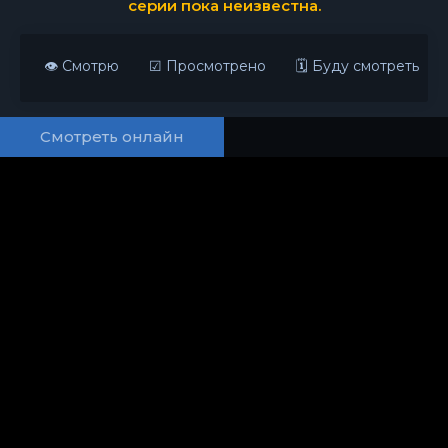
серии пока неизвестна.
👁 Смотрю
☑ Просмотрено
🗓 Буду смотреть
Смотреть онлайн