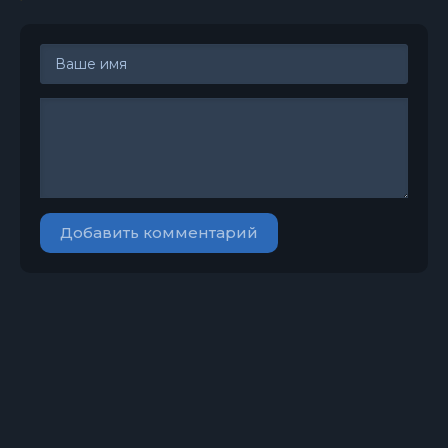
Добавить комментарий