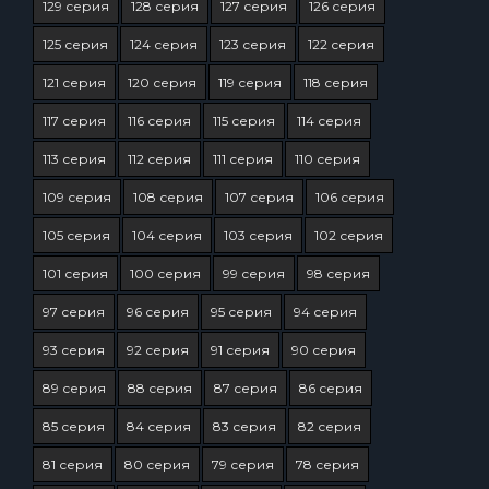
129 серия
128 серия
127 серия
126 серия
125 серия
124 серия
123 серия
122 серия
121 серия
120 серия
119 серия
118 серия
117 серия
116 серия
115 серия
114 серия
113 серия
112 серия
111 серия
110 серия
109 серия
108 серия
107 серия
106 серия
105 серия
104 серия
103 серия
102 серия
101 серия
100 серия
99 серия
98 серия
97 серия
96 серия
95 серия
94 серия
93 серия
92 серия
91 серия
90 серия
89 серия
88 серия
87 серия
86 серия
85 серия
84 серия
83 серия
82 серия
81 серия
80 серия
79 серия
78 серия