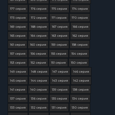
177 серия
176 серия
175 серия
174 серия
173 серия
172 серия
171 серия
170 серия
169 серия
168 серия
167 серия
166 серия
165 серия
164 серия
163 серия
162 серия
161 серия
160 серия
159 серия
158 серия
157 серия
156 серия
155 серия
154 серия
153 серия
152 серия
151 серия
150 серия
149 серия
148 серия
147 серия
146 серия
145 серия
144 серия
143 серия
142 серия
141 серия
140 серия
139 серия
138 серия
137 серия
136 серия
135 серия
134 серия
133 серия
132 серия
131 серия
130 серия