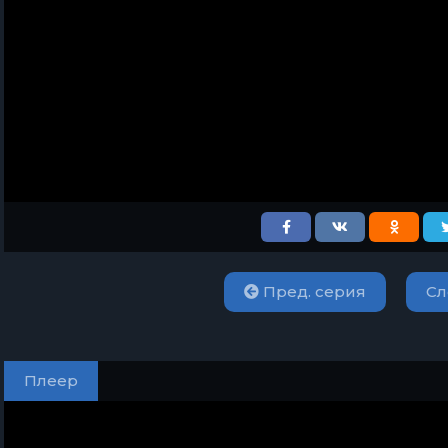
Пред. серия
Сл
Плеер