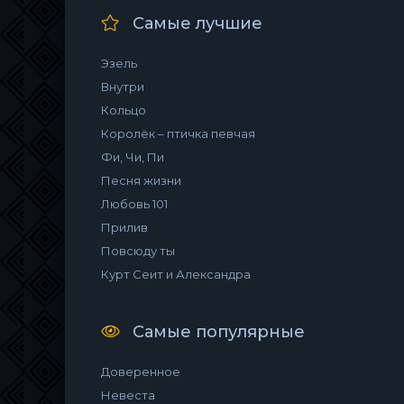
Самые лучшие
Эзель
Внутри
Кольцо
Королёк – птичка певчая
Фи, Чи, Пи
Песня жизни
Любовь 101
Прилив
Повсюду ты
Курт Сеит и Александра
Самые популярные
Доверенное
Невеста