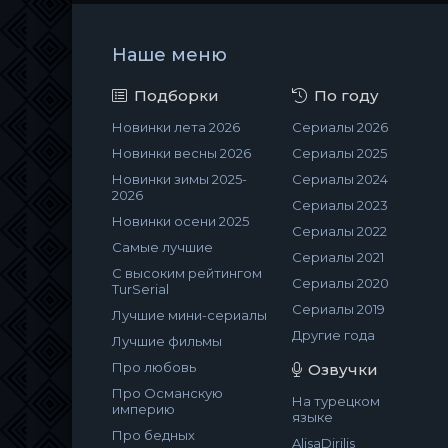
Наше меню
Подборки
По году
Новинки лета 2026
Сериалы 2026
Новинки весны 2026
Сериалы 2025
Новинки зимы 2025-
Сериалы 2024
2026
Сериалы 2023
Новинки осени 2025
Сериалы 2022
Самые лучшие
Сериалы 2021
С высоким рейтингом
Сериалы 2020
TurSerial
Сериалы 2019
Лучшие мини-сериалы
Другие года
Лучшие фильмы
Про любовь
Озвучки
Про Османскую
На турецком
империю
языке
Про бедных
AlisaDirilis