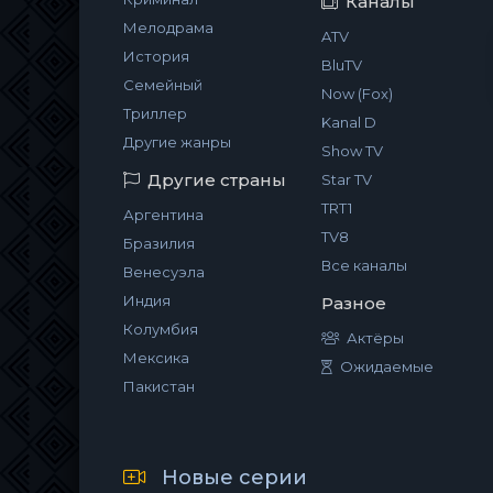
Каналы
Мелодрама
ATV
История
BluTV
Семейный
Now (Fox)
Триллер
Kanal D
Другие жанры
Show TV
Другие страны
Star TV
TRT1
Аргентина
TV8
Бразилия
Все каналы
Венесуэла
Индия
Разное
Колумбия
Актёры
Мексика
Ожидаемые
Пакистан
Новые серии