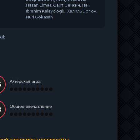
Hasan Elmas, Саит Сечкин, Halil
Ibrahim Kalaycioglu, Халиль Эргюн,
Nuri Gökasan
al:
Актёрская игра
Общее впечатление
ой серии пока неизвестна.