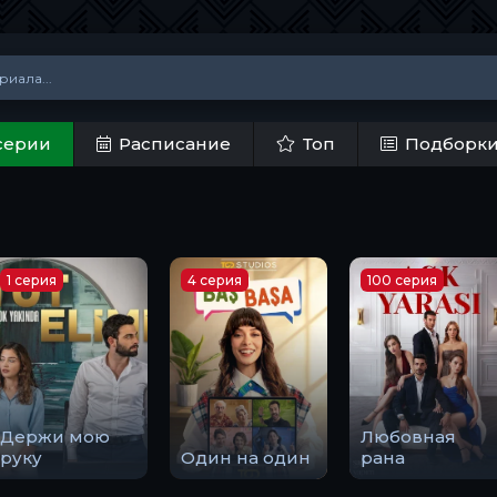
серии
Расписание
Топ
Подборк
1 серия
4 серия
100 серия
Держи мою
Любовная
руку
Один на один
рана