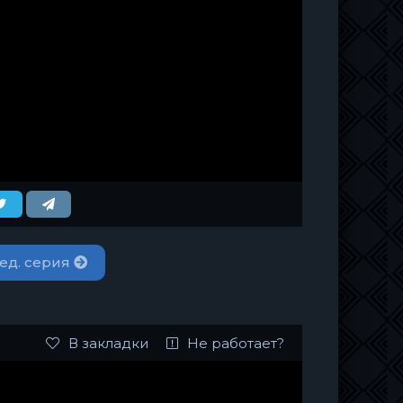
ед. серия
В закладки
Не работает?