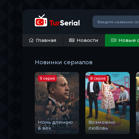
Главная
Новости
Новые 
Новинки сериалов
9 серия
8 серия
Ночь длиною
Возможно
в век
любовь