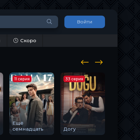
Войти
и
Скоро
11 серия
33 серия
10 серия
Ещё
Закон
семнадцать
Догу
природы