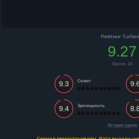
Рейтинг TurSeri
9.27
Оценок:
14
Сюжет
Зрелищность
История оценок
Сериал приостановлен. Дата выхода нов