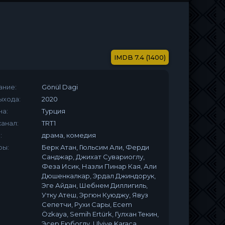
7.4 (1400)
ание:
Gönül Dagi
ыхода:
2020
на:
Турция
анал:
TRT1
:
драма, комедия
ры:
Берк Атан, Гюльсим Али, Ферди
Санджар, Джихат Сувариоглу,
Феза Исик, Назли Пинар Кая, Али
Дюшенкалкар, Эрдал Джиндорук,
Эге Айдан, Шебнем Диллигиль,
Утку Атеш, Эргюн Куюджу, Явуз
Сепетчи, Рухи Сары, Ecem
Özkaya, Semih Ertürk, Гулхан Текин,
Эсер Еюбоглу, Ulviye Karaca,