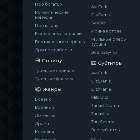
Про богатых
AveTurk
Романтические
DiziDenizi
комедии
SesDizi
Про школу
Ирина Котова
Ежедневные сериалы
Мыльные оперы
Вертикальные сериалы
Турции
Другие подборки
Все озвучки
По типу
Субтитры
Турецкие сериалы
AveTurk
Турецкие фильмы
DiziDenizi
Жанры
DiziMania
Mila Dizi
Боевик
TurkishDrama
Военный
Turkishtuz
Детектив
TurkSinema
Драма
Все субтитры
Комедия
Криминал