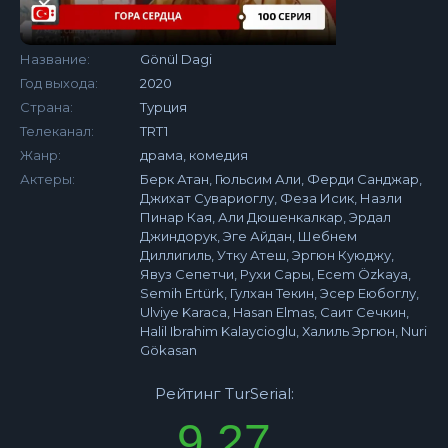
Название:
Gönül Dagi
Год выхода:
2020
Страна:
Турция
Телеканал:
TRT1
Жанр:
драма, комедия
Актеры:
Берк Атан, Гюльсим Али, Ферди Санджар,
Джихат Сувариоглу, Феза Исик, Назли
Пинар Кая, Али Дюшенкалкар, Эрдал
Джиндорук, Эге Айдан, Шебнем
Диллигиль, Утку Атеш, Эргюн Куюджу,
Явуз Сепетчи, Рухи Сары, Ecem Özkaya,
Semih Ertürk, Гулхан Текин, Эсер Еюбоглу,
Ulviye Karaca, Hasan Elmas, Саит Сечкин,
Halil Ibrahim Kalaycioglu, Халиль Эргюн, Nuri
Gökasan
Рейтинг TurSerial:
9.27