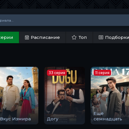
серии
Расписание
Топ
Подборк
33 серия
11 серия
Ещё
Вкус Измира
Догу
семнадцать