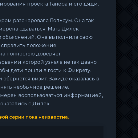
тирования проекта Танера и его дяди,
ром разочаровала Гюльсум. Она так
амерена сдаваться. Мать Дилек
го объяснений. Она выполнила свою
 исправить положение.
Она полностью доверяет
овании которой узнала не так давно.
тобы дети пошли в гости к Фикрету.
обернется визит. Захиде оказалась в
ринять необычное решение.
намерен воспользоваться информацией,
оказались с Дилек.
ой серии пока неизвестна.