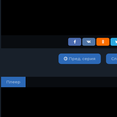
Пред. серия
Сл
Плеер