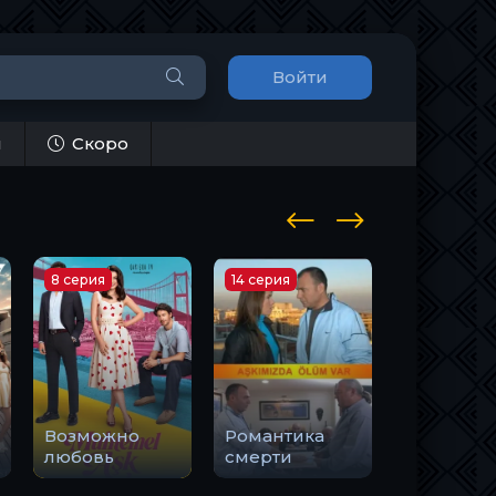
Войти
и
Скоро
8 серия
14 серия
8 серия
Возможно
Романтика
любовь
смерти
Тоска