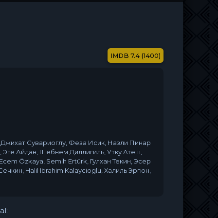
7.4 (1400)
 Джихат Сувариоглу, Феза Исик, Назли Пинар
 Эге Айдан, Шебнем Диллигиль, Утку Атеш,
cem Özkaya, Semih Ertürk, Гулхан Текин, Эсер
ечкин, Halil Ibrahim Kalaycioglu, Халиль Эргюн,
al: