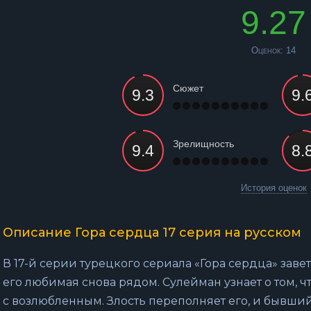
9.27
Оценок:
14
Сюжет
Зрелищность
История оценок
Описание Гора сердца 17 серия на русском
В 17-й серии турецкого сериала «Гора сердца» заве
его любимая снова рядом. Сулейман узнает о том, 
с возлюбленным. Злость переполняет его, и бывши