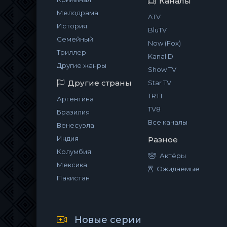
Каналы
Мелодрама
ATV
История
BluTV
Семейный
Now (Fox)
Триллер
Kanal D
Другие жанры
Show TV
Другие страны
Star TV
TRT1
Аргентина
TV8
Бразилия
Все каналы
Венесуэла
Индия
Разное
Колумбия
Актёры
Мексика
Ожидаемые
Пакистан
Новые серии