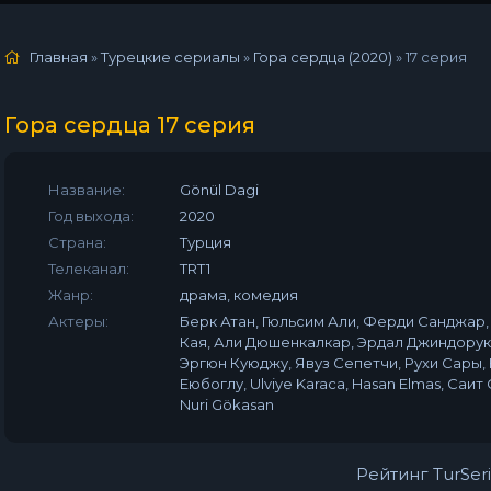
Главная
»
Турецкие сериалы
»
Гора сердца (2020)
»
17 серия
Гора сердца 17 серия
Название:
Gönül Dagi
06.02.2022
Год выхода:
2020
(10:41)
Страна:
Турция
Телеканал:
TRT1
Жанр:
драма, комедия
Актеры:
Берк Атан, Гюльсим Али, Ферди Санджар,
Кая, Али Дюшенкалкар, Эрдал Джиндорук,
Эргюн Куюджу, Явуз Сепетчи, Рухи Сары, E
Еюбоглу, Ulviye Karaca, Hasan Elmas, Саит С
Nuri Gökasan
Рейтинг TurSeri