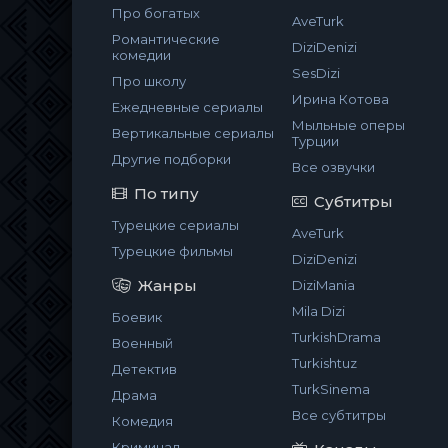
Про богатых
AveTurk
Романтические
DiziDenizi
комедии
SesDizi
Про школу
Ирина Котова
Ежедневные сериалы
Мыльные оперы
Вертикальные сериалы
Турции
Другие подборки
Все озвучки
По типу
Субтитры
Турецкие сериалы
AveTurk
Турецкие фильмы
DiziDenizi
Жанры
DiziMania
Mila Dizi
Боевик
TurkishDrama
Военный
Turkishtuz
Детектив
TurkSinema
Драма
Все субтитры
Комедия
Криминал