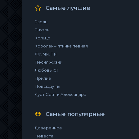
Самые лучшие
Эзель
Внутри
Кольцо
Королёк – птичка певчая
Фи, Чи, Пи
Песня жизни
Любовь 101
Прилив
Повсюду ты
Курт Сеит и Александра
Самые популярные
Доверенное
Невеста