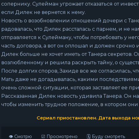
сопернику. Сулейман угрожает отказаться от инвес
если Дилек не вернется к нему.
Новость о возобновлении отношений дочери с Тане
радовалась, что Дилек рассталась с парнем, и не н
отправляется к Сулейману, чтобы потребовать у не
часть договора, а вот он оплошал и должен срочно
Дилек больше не хочет иметь от Танера секретов. 
возлюбленному и решила раскрыть тайну, о существ
После долгих споров, Захиде все же согласилась, ч
Мать даже не догадывалась, какими последствиями 
очень сложной ситуации, которая заставляет ее п
Рассказанная Дилек новость удивила Танера. Он 
чтобы изменить трудное положение, в котором они 
Сериал приостановлен. Дата выхода нов
👁 Смотрю
☑ Просмотрено
🗓 Буду смотреть