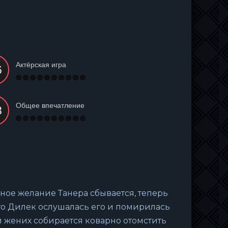
Актёрская игра
Общее впечатление
тное желание Танера сбывается, теперь
что Дилек ослушалась его и помирилась
й жених собирается коварно отомстить