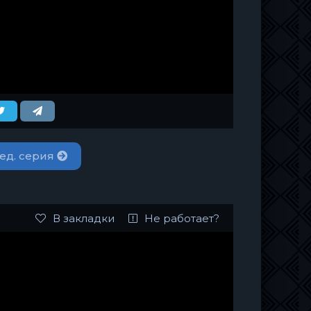
ед. серия
В закладки
Не работает?