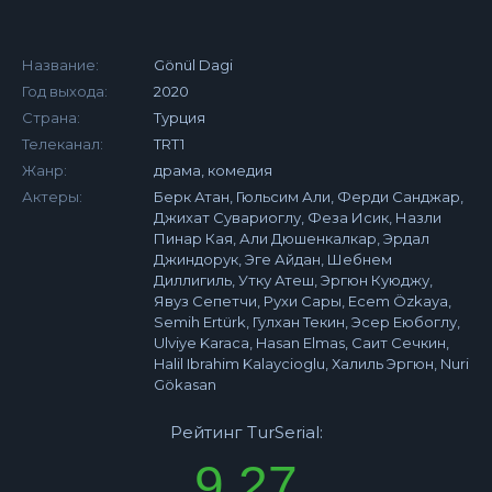
Название:
Gönül Dagi
Год выхода:
2020
Страна:
Турция
Телеканал:
TRT1
Жанр:
драма, комедия
Актеры:
Берк Атан, Гюльсим Али, Ферди Санджар,
Джихат Сувариоглу, Феза Исик, Назли
Пинар Кая, Али Дюшенкалкар, Эрдал
Джиндорук, Эге Айдан, Шебнем
Диллигиль, Утку Атеш, Эргюн Куюджу,
Явуз Сепетчи, Рухи Сары, Ecem Özkaya,
Semih Ertürk, Гулхан Текин, Эсер Еюбоглу,
Ulviye Karaca, Hasan Elmas, Саит Сечкин,
Halil Ibrahim Kalaycioglu, Халиль Эргюн, Nuri
Gökasan
Рейтинг TurSerial:
9.27