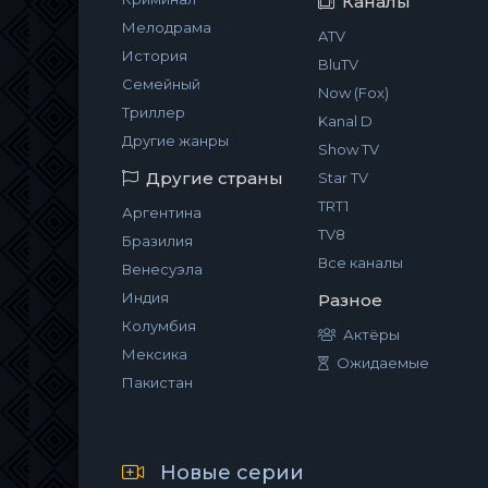
Каналы
Мелодрама
ATV
История
BluTV
Семейный
Now (Fox)
Триллер
Kanal D
Другие жанры
Show TV
Другие страны
Star TV
TRT1
Аргентина
TV8
Бразилия
Все каналы
Венесуэла
Индия
Разное
Колумбия
Актёры
Мексика
Ожидаемые
Пакистан
Новые серии