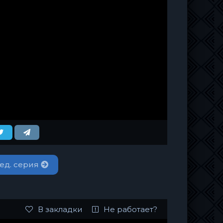
ед. серия
В закладки
Не работает?