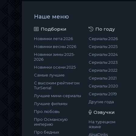
Наше меню
Подборки
По году
Новинки лета 2026
Сериалы 2026
Новинки весны 2026
Сериалы 2025
Новинки зимы 2025-
Сериалы 2024
2026
Сериалы 2023
Новинки осени 2025
Сериалы 2022
Самые лучшие
Сериалы 2021
С высоким рейтингом
Сериалы 2020
TurSerial
Сериалы 2019
Лучшие мини-сериалы
Другие года
Лучшие фильмы
Про любовь
Озвучки
Про Османскую
На турецком
империю
языке
Про бедных
AlisaDirilis