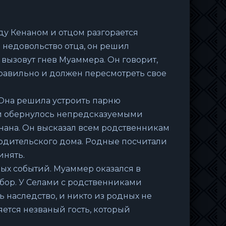
ду Кенаном и отцом разгорается
 недовольство отца, он решил
 вызовут гнев Муаммера. Он говорит,
равильно и должен пересмотреть свое
 Она решила устроить парню
 и обернулось непредсказуемыми
нана. Он высказал всем родственникам
одительского дома. Родные посчитали
инять.
ных событий. Муаммер оказался в
бор. У Селами с родственниками
ь наследство, и никто из родных не
яется незваный гость, который