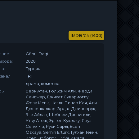
7.4 (1400)
ание:
Gönül Dagi
ыхода:
2020
на:
Турция
анал:
TRT1
:
драма, комедия
ры:
Берк Атан, Гюльсим Али, Ферди
Санджар, Джихат Сувариоглу,
Феза Исик, Назли Пинар Кая, Али
Дюшенкалкар, Эрдал Джиндорук,
Эге Айдан, Шебнем Диллигиль,
Утку Атеш, Эргюн Куюджу, Явуз
Сепетчи, Рухи Сары, Ecem
Özkaya, Semih Ertürk, Гулхан Текин,
Эсер Еюбоглу, Ulviye Karaca,