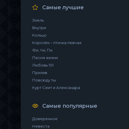
Самые лучшие
Эзель
Внутри
Кольцо
Королёк – птичка певчая
Фи, Чи, Пи
Песня жизни
Любовь 101
Прилив
Повсюду ты
Курт Сеит и Александра
Самые популярные
Доверенное
Невеста