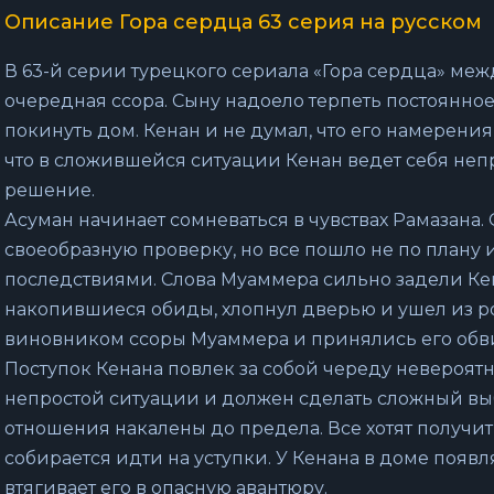
Описание Гора сердца 63 серия на русском
В 63-й серии турецкого сериала «Гора сердца» меж
очередная ссора. Сыну надоело терпеть постоянное
покинуть дом. Кенан и не думал, что его намерения
что в сложившейся ситуации Кенан ведет себя неп
решение.
Асуман начинает сомневаться в чувствах Рамазана.
своеобразную проверку, но все пошло не по плану
последствиями. Слова Муаммера сильно задели Ке
накопившиеся обиды, хлопнул дверью и ушел из р
виновником ссоры Муаммера и принялись его обв
Поступок Кенана повлек за собой череду невероят
непростой ситуации и должен сделать сложный вы
отношения накалены до предела. Все хотят получит
собирается идти на уступки. У Кенана в доме появл
втягивает его в опасную авантюру.