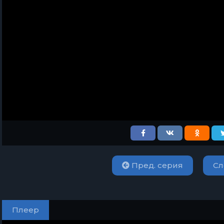
Пред. серия
Сл
Плеер