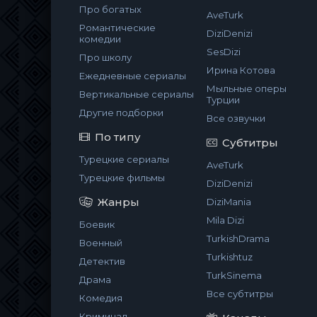
Про богатых
AveTurk
Романтические
DiziDenizi
комедии
SesDizi
Про школу
Ирина Котова
Ежедневные сериалы
Мыльные оперы
Вертикальные сериалы
Турции
Другие подборки
Все озвучки
По типу
Субтитры
Турецкие сериалы
AveTurk
Турецкие фильмы
DiziDenizi
Жанры
DiziMania
Mila Dizi
Боевик
TurkishDrama
Военный
Turkishtuz
Детектив
TurkSinema
Драма
Все субтитры
Комедия
Криминал