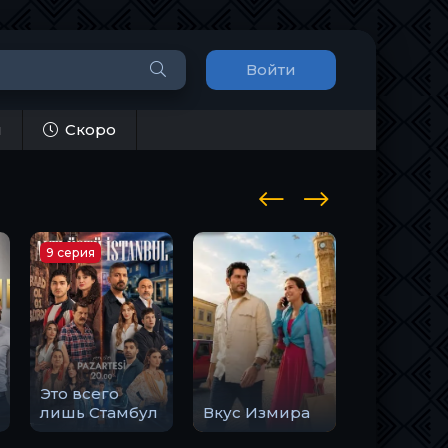
Войти
и
Скоро
9 серия
11 серия
Это всего
Ещё
лишь Стамбул
Вкус Измира
семнадца