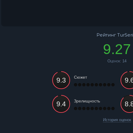
Рейтинг TurSeri
9.27
Оценок:
14
Сюжет
Зрелищность
История оценок