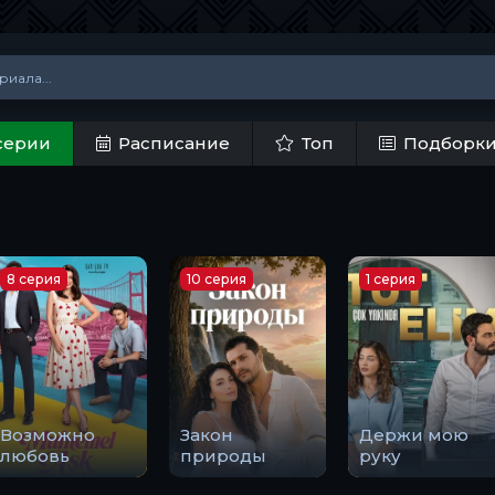
серии
Расписание
Топ
Подборк
8 серия
10 серия
1 серия
Возможно
Закон
Держи мою
любовь
природы
руку