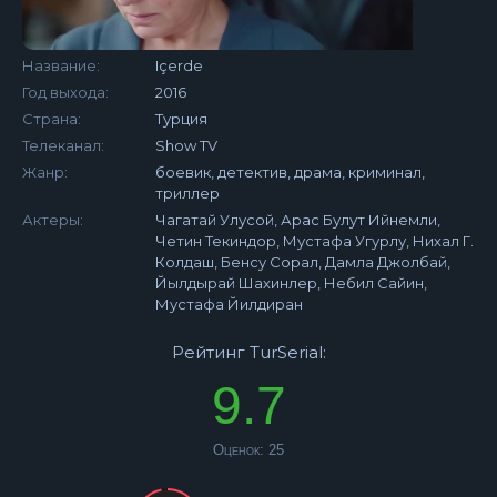
Название:
Içerde
Год выхода:
2016
Страна:
Турция
Телеканал:
Show TV
Жанр:
боевик, детектив, драма, криминал,
триллер
Актеры:
Чагатай Улусой, Арас Булут Ийнемли,
Четин Текиндор, Мустафа Угурлу, Нихал Г.
Колдаш, Бенсу Сорал, Дамла Джолбай,
Йылдырай Шахинлер, Небил Сайин,
Мустафа Йилдиран
Рейтинг TurSerial:
9.7
Оценок:
25