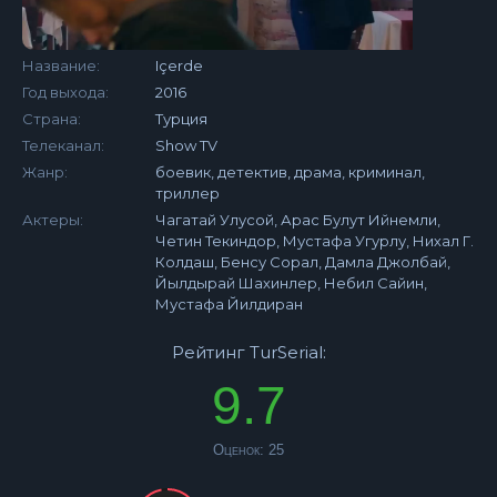
Название:
Içerde
Год выхода:
2016
Страна:
Турция
Телеканал:
Show TV
Жанр:
боевик, детектив, драма, криминал,
триллер
Актеры:
Чагатай Улусой, Арас Булут Ийнемли,
Четин Текиндор, Мустафа Угурлу, Нихал Г.
Колдаш, Бенсу Сорал, Дамла Джолбай,
Йылдырай Шахинлер, Небил Сайин,
Мустафа Йилдиран
Рейтинг TurSerial:
9.7
Оценок:
25