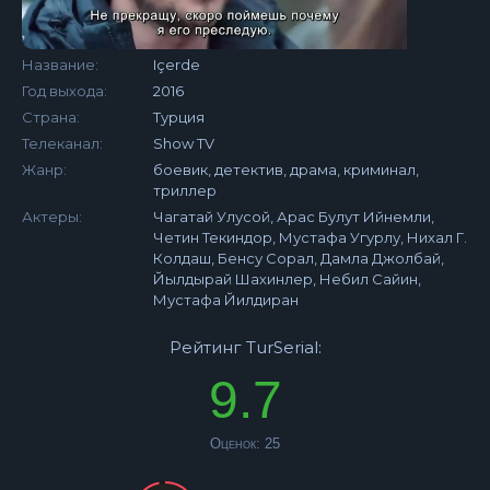
Название:
Içerde
Год выхода:
2016
Страна:
Турция
Телеканал:
Show TV
Жанр:
боевик, детектив, драма, криминал,
триллер
Актеры:
Чагатай Улусой, Арас Булут Ийнемли,
Четин Текиндор, Мустафа Угурлу, Нихал Г.
Колдаш, Бенсу Сорал, Дамла Джолбай,
Йылдырай Шахинлер, Небил Сайин,
Мустафа Йилдиран
Рейтинг TurSerial:
9.7
Оценок:
25