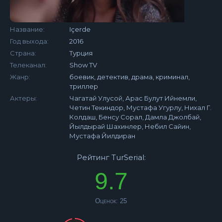
Название:
Içerde
Год выхода:
2016
Страна:
Турция
Телеканал:
Show TV
Жанр:
боевик, детектив, драма, криминал,
триллер
Актеры:
Чагатай Улусой, Арас Булут Ийнемли,
Четин Текиндор, Мустафа Угурлу, Нихал Г.
Колдаш, Бенсу Сорал, Дамла Джолбай,
Йылдырай Шахинлер, Небил Сайин,
Мустафа Йилдиран
Рейтинг TurSerial:
9.7
Оценок:
25