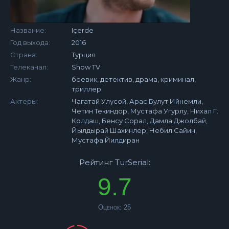
Название:
Içerde
Год выхода:
2016
Страна:
Турция
Телеканал:
Show TV
Жанр:
боевик, детектив, драма, криминал,
триллер
Актеры:
Чагатай Улусой, Арас Булут Ийнемли,
Четин Текиндор, Мустафа Угурлу, Нихал Г.
Колдаш, Бенсу Сорал, Дамла Джолбай,
Йылдырай Шахинлер, Небил Сайин,
Мустафа Йилдиран
Рейтинг TurSerial:
9.7
Оценок:
25