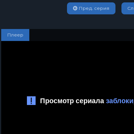
Пред. серия
Сл
Плеер