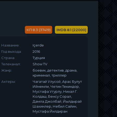
8.3 (37419)
8.1 (22000)
Название:
Içerde
Год выхода:
2016
Страна:
Турция
Телеканал:
Show TV
Жанр:
боевик, детектив, драма,
криминал, триллер
Актеры:
Чагатай Улусой, Арас Булут
Ийнемли, Четин Текиндор,
Мустафа Угурлу, Нихал Г.
Колдаш, Бенсу Сорал,
Дамла Джолбай, Йылдырай
Шахинлер, Небил Сайин,
Мустафа Йилдиран