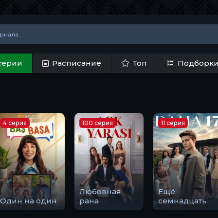
серии
Расписание
Топ
Подборк
4 серия
100 серия
11 серия
Любовная
Ещё
Один на один
рана
семнадцать