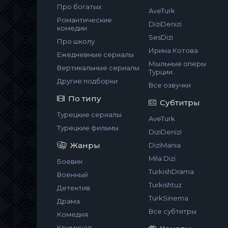
Про богатых
AveTurk
Романтические
DiziDenizi
комедии
SesDizi
Про школу
Ирина Котова
Ежедневные сериалы
Мыльные оперы
Вертикальные сериалы
Турции
Другие подборки
Все озвучки
По типу
Субтитры
Турецкие сериалы
AveTurk
Турецкие фильмы
DiziDenizi
Жанры
DiziMania
Mila Dizi
Боевик
TurkishDrama
Военный
Turkishtuz
Детектив
TurkSinema
Драма
Все субтитры
Комедия
Криминал