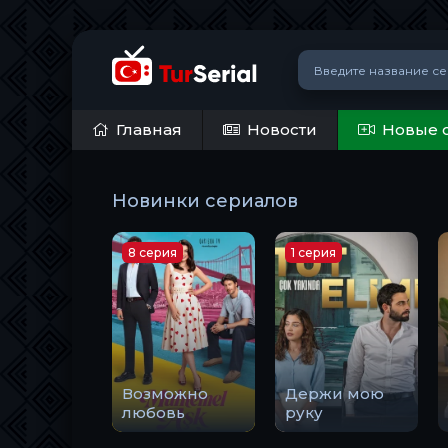
Главная
Новости
Новые 
Новинки сериалов
8 серия
1 серия
Возможно
Держи мою
любовь
руку