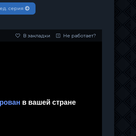
ед. серия
В закладки
Не работает?