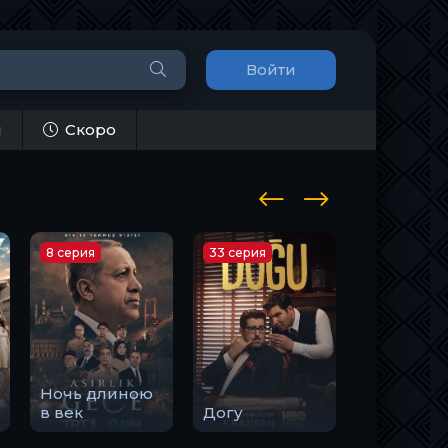
Войти
и
Скоро
8 серия
33 серия
10 серия
Ночь длиною
Закон
в век
Догу
природы