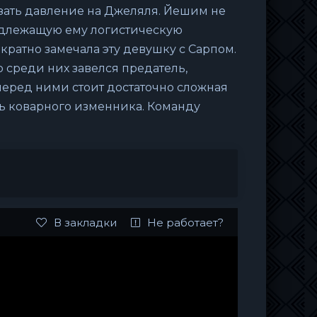
зать давление на Джеляля. Йешим не
надлежащую ему логистическую
кратно замечала эту девушку с Сарпом.
о среди них завелся предатель,
перед ними стоит достаточно сложная
ить коварного изменника. Команду
В закладки
Не работает?