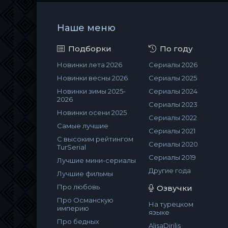
Наше меню
Подборки
По году
Новинки лета 2026
Сериалы 2026
Новинки весны 2026
Сериалы 2025
Новинки зимы 2025-
Сериалы 2024
2026
Сериалы 2023
Новинки осени 2025
Сериалы 2022
Самые лучшие
Сериалы 2021
С высоким рейтингом
Сериалы 2020
TurSerial
Сериалы 2019
Лучшие мини-сериалы
Другие года
Лучшие фильмы
Про любовь
Озвучки
Про Османскую
На турецком
империю
языке
Про бедных
AlisaDirilis