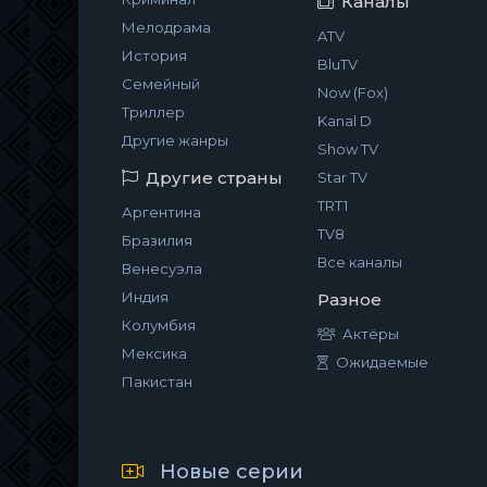
Каналы
Мелодрама
ATV
История
BluTV
Семейный
Now (Fox)
Триллер
Kanal D
Другие жанры
Show TV
Другие страны
Star TV
TRT1
Аргентина
TV8
Бразилия
Все каналы
Венесуэла
Индия
Разное
Колумбия
Актёры
Мексика
Ожидаемые
Пакистан
Новые серии