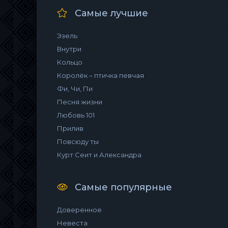
Самые лучшие
Эзель
Внутри
Кольцо
Королёк – птичка певчая
Фи, Чи, Пи
Песня жизни
Любовь 101
Прилив
Повсюду ты
Курт Сеит и Александра
Самые популярные
Доверенное
Невеста