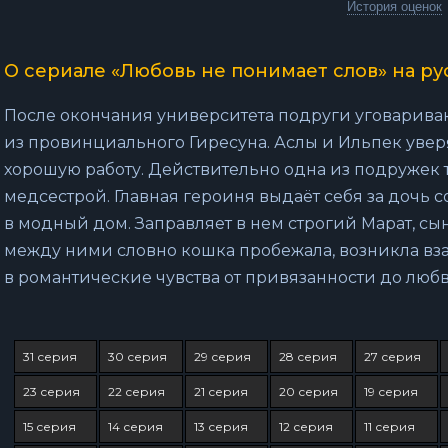
История оценок
О сериале «Любовь не понимает слов» на ру
После окончания университета подруги уговариваю
из провинциального Гиресуна. Аслы и Ильпек увер
хорошую работу. Действительно одна из подружек т
медсестрой. Главная героиня выдаёт себя за дочь 
в модный дом. Заправляет в нем строгий Марат, сы
между ними словно кошка пробежала, возникла вз
в романтические чувства от привязанности до любв
31 серия
30 серия
29 серия
28 серия
27 серия
23 серия
22 серия
21 серия
20 серия
19 серия
15 серия
14 серия
13 серия
12 серия
11 серия