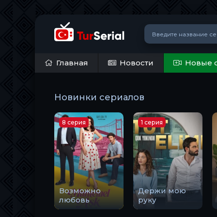
Главная
Новости
Новые 
Новинки сериалов
8 серия
1 серия
Возможно
Держи мою
любовь
руку