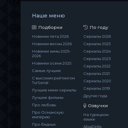
Наше меню
Подборки
По году
Новинки лета 2026
Сериалы 2026
Новинки весны 2026
Сериалы 2025
Новинки зимы 2025-
Сериалы 2024
2026
Сериалы 2023
Новинки осени 2025
Сериалы 2022
Самые лучшие
Сериалы 2021
С высоким рейтингом
Сериалы 2020
TurSerial
Сериалы 2019
Лучшие мини-сериалы
Другие года
Лучшие фильмы
Про любовь
Озвучки
Про Османскую
На турецком
империю
языке
Про бедных
AlisaDirilis