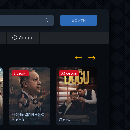
Войти
и
Скоро
8 серия
33 серия
10 серия
Ночь длиною
Закон
в век
Догу
природы