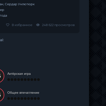
ан, Сердар Унлютюрк
жер
 года
В избранное
248 622 просмотров
al:
Актёрская игра
Общее впечатление