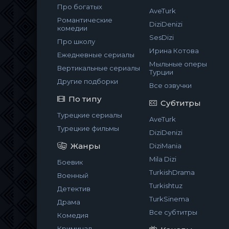
Про богатых
AveTurk
Романтические
DiziDenizi
комедии
SesDizi
Про школу
Ирина Котова
Ежедневные сериалы
Мыльные оперы
Вертикальные сериалы
Турции
Другие подборки
Все озвучки
По типу
Субтитры
Турецкие сериалы
AveTurk
Турецкие фильмы
DiziDenizi
Жанры
DiziMania
Mila Dizi
Боевик
TurkishDrama
Военный
Turkishtuz
Детектив
TurkSinema
Драма
Все субтитры
Комедия
Криминал