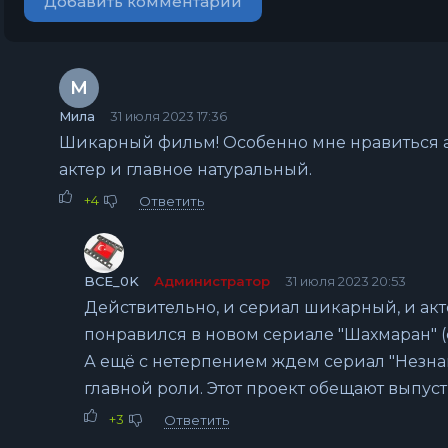
Добавить комментарий
М
Мила
31 июля 2023 17:36
Шикарный фильм! Особенно мне нравиться а
актер и главное натуральный.
+4
Ответить
BCE_0K
Администратор
31 июля 2023 20:53
Действительно, и сериал шикарный, и ак
понравился в новом сериале "Шахмаран" (
А ещё с нетерпением ждем сериал "Незна
главной роли. Этот проект обещают выпуст
+3
Ответить