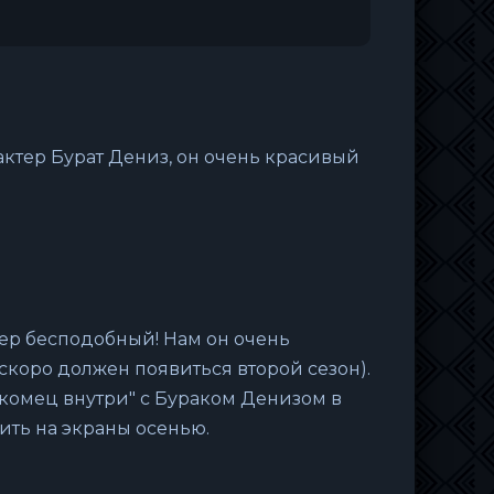
ктер Бурат Дениз, он очень красивый
тер бесподобный! Нам он очень
скоро должен появиться второй сезон).
комец внутри" с Бураком Денизом в
ить на экраны осенью.