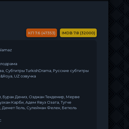
7.6 (47353)
7.8 (32000)
nlamaz
елодрама
а, Субтитры TurkishDrama, Русские субтитры
a&Roya, UZ озвучка
, Бурак Дениз, Озджан Текдемир, Мерве
узхан Карби, Адем Явуз Озата, Тугче
 Демет Гюль, Сулейман Фелек, Бетюль
с