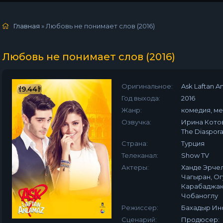
Главная
» Любовь не понимает слов (2016)
Любовь не понимает слов (2016)
Оригинальное:
Ask Laftan A
9.44
Год выхода:
2016
Жанр:
комедия, м
Озвучка:
Ирина Котов
The Diaspor
Страна:
Турция
Телеканал:
Show TV
Актеры:
Ханде Эрчел
Чагыран, Ог
Карабаджак,
Чобаноглу
Режиссер:
Бахадыр Ин
Сценарий:
Продюсер: