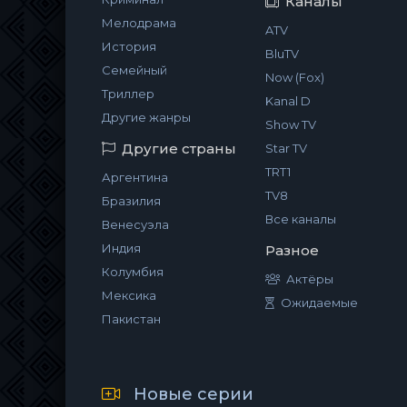
Каналы
Мелодрама
ATV
История
BluTV
Семейный
Now (Fox)
Триллер
Kanal D
Другие жанры
Show TV
Другие страны
Star TV
TRT1
Аргентина
TV8
Бразилия
Все каналы
Венесуэла
Индия
Разное
Колумбия
Актёры
Мексика
Ожидаемые
Пакистан
Новые серии