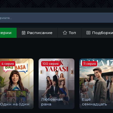
серии
Расписание
Топ
Подборк
4 серия
100 серия
11 серия
Любовная
Ещё
Один на один
рана
семнадцать