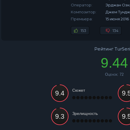
Оператор:
Эрджан Озк
Композитор:
Джем Тунд
Премьера:
15 июня 2016
153
134
Рейтинг TurSeri
9.44
Оценок:
72
Сюжет
Зрелищность