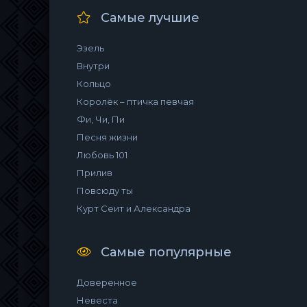
Самые лучшие
Эзель
Внутри
Кольцо
Королёк – птичка певчая
Фи, Чи, Пи
Песня жизни
Любовь 101
Прилив
Повсюду ты
Курт Сеит и Александра
Самые популярные
Доверенное
Невеста