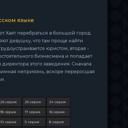
сском языке
т Хаят перебраться в большой город
яют девушку, что там проще найти
рудоустраивается юристом, вторая -
состоятельного бизнесмена и попадает
н директора этого заведения. Сначала
аимная неприязнь, вскоре переросшая
и.
26 серия
25 серия
24 серия
18 серия
17 серия
16 серия
10 серия
9 серия
8 серия