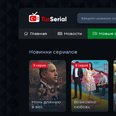
Главная
Новости
Новые 
Новинки сериалов
9 серия
8 серия
Ночь длиною
Возможно
в век
любовь