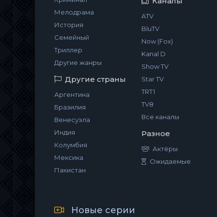
Каналы
Мелодрама
ATV
История
BluTV
Семейный
Now (Fox)
Триллер
Kanal D
Другие жанры
Show TV
Другие страны
Star TV
TRT1
Аргентина
TV8
Бразилия
Все каналы
Венесуэла
Индия
Разное
Колумбия
Актёры
Мексика
Ожидаемые
Пакистан
Новые серии