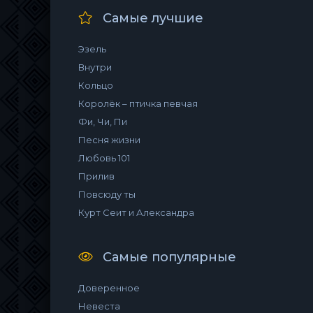
Самые лучшие
Эзель
Внутри
Кольцо
Королёк – птичка певчая
Фи, Чи, Пи
Песня жизни
Любовь 101
Прилив
Повсюду ты
Курт Сеит и Александра
Самые популярные
Доверенное
Невеста