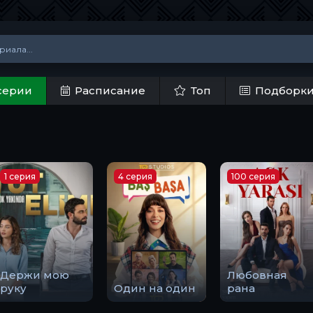
серии
Расписание
Топ
Подборк
1 серия
4 серия
100 серия
Держи мою
Любовная
руку
Один на один
рана