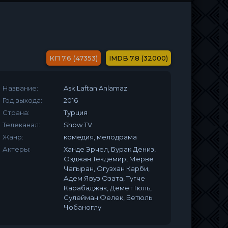
7.6 (47353)
7.8 (32000)
Название:
Ask Laftan Anlamaz
Год выхода:
2016
Страна:
Турция
Телеканал:
Show TV
Жанр:
комедия, мелодрама
Актеры:
Ханде Эрчел, Бурак Дениз,
Озджан Текдемир, Мерве
Чагыран, Огузхан Карби,
Адем Явуз Озата, Тугче
Карабаджак, Демет Гюль,
Сулейман Фелек, Бетюль
Чобаноглу