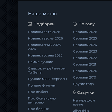
Наше меню
Подборки
По году
Новинки лета 2026
Сериалы 2026
Новинки весны 2026
Сериалы 2025
Новинки зимы 2025-
Сериалы 2024
2026
Сериалы 2023
Новинки осени 2025
Сериалы 2022
Самые лучшие
Сериалы 2021
С высоким рейтингом
Сериалы 2020
TurSerial
Сериалы 2019
Лучшие мини-сериалы
Другие года
Лучшие фильмы
Про любовь
Озвучки
Про Османскую
На турецком
империю
языке
Про бедных
AlisaDirilis