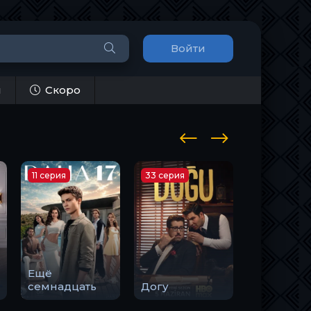
Войти
и
Скоро
11 серия
33 серия
10 серия
Ещё
Закон
семнадцать
Догу
природы