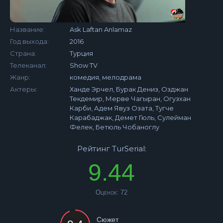
Название:
Ask Laftan Anlamaz
Год выхода:
2016
Страна:
Турция
Телеканал:
Show TV
Жанр:
комедия, мелодрама
Актеры:
Ханде Эрчел, Бурак Дениз, Озджан
Текдемир, Мерве Чагыран, Огузхан
Карби, Адем Явуз Озата, Тугче
Карабаджак, Демет Гюль, Сулейман
Фелек, Бетюль Чобаноглу
Рейтинг TurSerial:
9.44
Оценок:
72
Сюжет