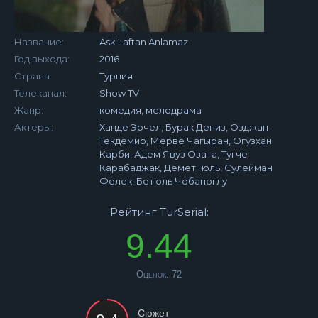
Название:
Ask Laftan Anlamaz
Год выхода:
2016
Страна:
Турция
Телеканал:
Show TV
Жанр:
комедия, мелодрама
Актеры:
Ханде Эрчел, Бурак Дениз, Озджан
Текдемир, Мерве Чагыран, Огузхан
Карби, Адем Явуз Озата, Тугче
Карабаджак, Демет Гюль, Сулейман
Фелек, Бетюль Чобаноглу
Рейтинг TurSerial:
9.44
Оценок:
72
Сюжет