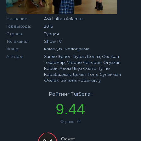
Название:
Ask Laftan Anlamaz
Год выхода:
2016
Страна:
Турция
Телеканал:
Show TV
Жанр:
комедия, мелодрама
Актеры:
Ханде Эрчел, Бурак Дениз, Озджан
Текдемир, Мерве Чагыран, Огузхан
Карби, Адем Явуз Озата, Тугче
Карабаджак, Демет Гюль, Сулейман
Фелек, Бетюль Чобаноглу
Рейтинг TurSerial:
9.44
Оценок:
72
Сюжет