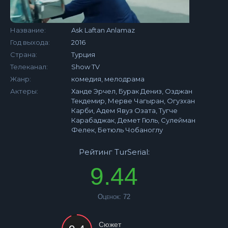
Название:
Ask Laftan Anlamaz
Год выхода:
2016
Страна:
Турция
Телеканал:
Show TV
Жанр:
комедия, мелодрама
Актеры:
Ханде Эрчел, Бурак Дениз, Озджан
Текдемир, Мерве Чагыран, Огузхан
Карби, Адем Явуз Озата, Тугче
Карабаджак, Демет Гюль, Сулейман
Фелек, Бетюль Чобаноглу
Рейтинг TurSerial:
9.44
Оценок:
72
Сюжет