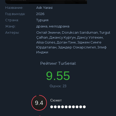
Название:
Ask Yarasi
Год выхода:
2026
Страна:
Турция
Жанр:
драма, мелодрама
Актеры:
Октай Экинчи, Dorukcan Sariduman, Turgut
Çalhan, Джансу Кургун, Дансу Узтекин,
Alisa Günes, Доган Тэнк, Эджем Симге
Юрдатапан, Эдждер Озкарслигил, Элиф
Инджи
Рейтинг TurSerial:
9.55
Оценок:
23
Сюжет