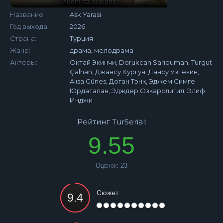
Название:
Ask Yarasi
Год выхода:
2026
Страна:
Турция
Жанр:
драма, мелодрама
Актеры:
Октай Экинчи, Dorukcan Sariduman, Turgut
Çalhan, Джансу Кургун, Дансу Узтекин,
Alisa Günes, Доган Тэнк, Эджем Симге
Юрдатапан, Эдждер Озкарслигил, Элиф
Инджи
Рейтинг TurSerial:
9.55
Оценок:
23
Сюжет