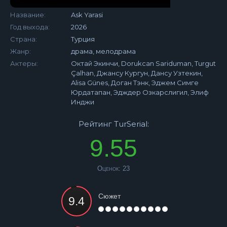
Название:
Ask Yarasi
Год выхода:
2026
Страна:
Турция
Жанр:
драма, мелодрама
Актеры:
Октай Экинчи, Dorukcan Sariduman, Turgut
Çalhan, Джансу Кургун, Дансу Узтекин,
Alisa Günes, Доган Тэнк, Эджем Симге
Юрдатапан, Эдждер Озкарслигил, Элиф
Инджи
Рейтинг TurSerial:
9.55
Оценок:
23
Сюжет