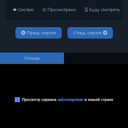
👁 Смотрю
☑ Просмотрено
🗓 Буду смотреть
Пред. серия
След. серия
Плеер