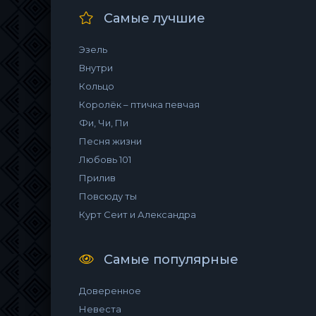
Самые лучшие
Эзель
Внутри
Кольцо
Королёк – птичка певчая
Фи, Чи, Пи
Песня жизни
Любовь 101
Прилив
Повсюду ты
Курт Сеит и Александра
Самые популярные
Доверенное
Невеста