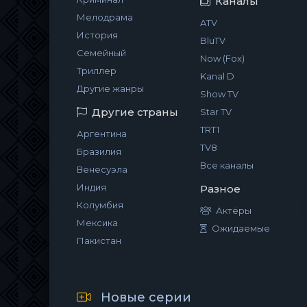
Каналы
Мелодрама
ATV
История
BluTV
Семейный
Now (Fox)
Триллер
Kanal D
Другие жанры
Show TV
Другие страны
Star TV
TRT1
Аргентина
TV8
Бразилия
Все каналы
Венесуэла
Индия
Разное
Колумбия
Актёры
Мексика
Ожидаемые
Пакистан
Новые серии