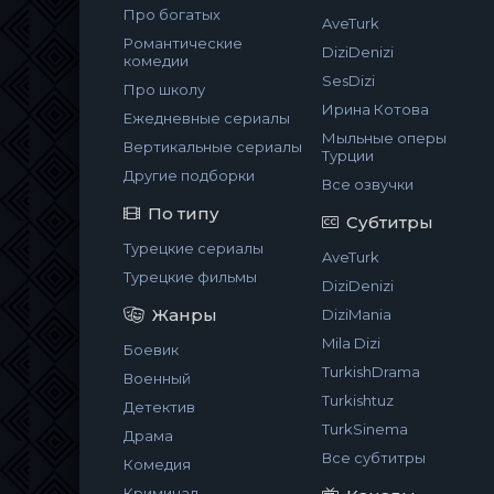
Про богатых
AveTurk
Романтические
DiziDenizi
комедии
SesDizi
Про школу
Ирина Котова
Ежедневные сериалы
Мыльные оперы
Вертикальные сериалы
Турции
Другие подборки
Все озвучки
По типу
Субтитры
Турецкие сериалы
AveTurk
Турецкие фильмы
DiziDenizi
Жанры
DiziMania
Mila Dizi
Боевик
TurkishDrama
Военный
Turkishtuz
Детектив
TurkSinema
Драма
Все субтитры
Комедия
Криминал