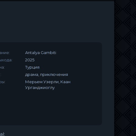
ание:
Antalya Gambiti
ыхода:
2025
на:
Турция
:
драма, приключения
ры:
Мерьем Узерли, Каан
Урганджиоглу
al: