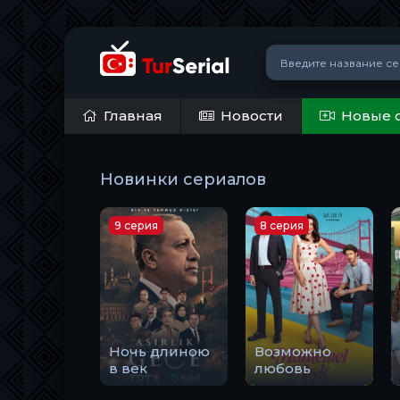
Главная
Новости
Новые 
Новинки сериалов
9 серия
8 серия
Ночь длиною
Возможно
в век
любовь