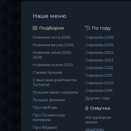
Наше меню
Подборки
По году
Новинки лета 2026
Сериалы 2026
Новинки весны 2026
Сериалы 2025
Новинки зимы 2025-
Сериалы 2024
2026
Сериалы 2023
Новинки осени 2025
Сериалы 2022
Самые лучшие
Сериалы 2021
С высоким рейтингом
Сериалы 2020
TurSerial
Сериалы 2019
Лучшие мини-сериалы
Другие года
Лучшие фильмы
Про любовь
Озвучки
Про Османскую
На турецком
империю
языке
Про бедных
AlisaDirilis