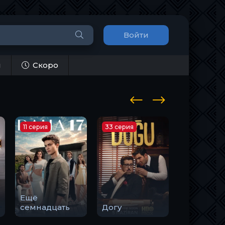
Войти
и
Скоро
11 серия
33 серия
10 серия
Ещё
Закон
семнадцать
Догу
природы