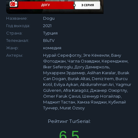
Название:
Dogu
Год выхода:
2021
Страна:
Турция
Телеканал:
BluTV
Жанр:
комедия
Актеры:
Нурай Серефоглу, Эге Кёкенли, Бану
Фотоджан, Чагла Озавджи, Керемджем,
Ilker Seferoglu, Догу Демирколь,
Мухаррем Эрдемир, Aslihan Karalar, Burak
Can Dogan, Burak Altas, Deniz Irem, Burcu
Kotil, Evliya Aykan, Abdurrahman Ari, Yagmur
Gülveren, Afra Karagöz, Джанер Озюртлу,
Ömer Faruk Çavus, Шеннур Ногайлар,
Маджит Тастан, Хамза Язиджи, Кубилай
Тунчер, Murat Özsoy
Рейтинг TurSerial:
6.5