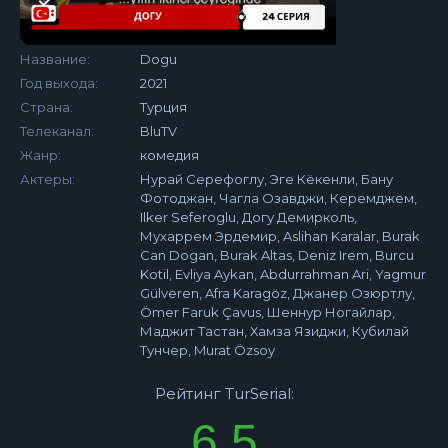
Название:
Dogu
Год выхода:
2021
Страна:
Турция
Телеканал:
BluTV
Жанр:
комедия
Актеры:
Нурай Серефоглу, Эге Кёкенли, Бану
Фотоджан, Чагла Озавджи, Керемджем,
Ilker Seferoglu, Догу Демирколь,
Мухаррем Эрдемир, Aslihan Karalar, Burak
Can Dogan, Burak Altas, Deniz Irem, Burcu
Kotil, Evliya Aykan, Abdurrahman Ari, Yagmur
Gülveren, Afra Karagöz, Джанер Озюртлу,
Ömer Faruk Çavus, Шеннур Ногайлар,
Маджит Тастан, Хамза Язиджи, Кубилай
Тунчер, Murat Özsoy
Рейтинг TurSerial:
6.5