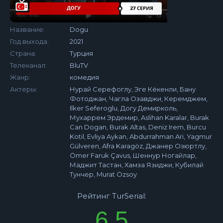
Название:
Dogu
Год выхода:
2021
Страна:
Турция
Телеканал:
BluTV
Жанр:
комедия
Актеры:
Нурай Серефоглу, Эге Кёкенли, Бану
Фотоджан, Чагла Озавджи, Керемджем,
Ilker Seferoglu, Догу Демирколь,
Мухаррем Эрдемир, Aslihan Karalar, Burak
Can Dogan, Burak Altas, Deniz Irem, Burcu
Kotil, Evliya Aykan, Abdurrahman Ari, Yagmur
Gülveren, Afra Karagöz, Джанер Озюртлу,
Ömer Faruk Çavus, Шеннур Ногайлар,
Маджит Тастан, Хамза Язиджи, Кубилай
Тунчер, Murat Özsoy
Рейтинг TurSerial:
6.5