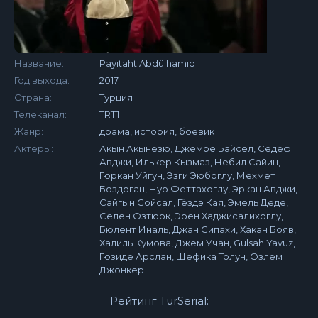
Название:
Payitaht Abdülhamid
Год выхода:
2017
Страна:
Турция
Телеканал:
TRT1
Жанр:
драма, история, боевик
Актеры:
Акын Акынёзю, Джемре Байсел, Седеф
Авджи, Илькер Кызмаз, Небил Сайин,
Гюркан Уйгун, Эзги Эюбоглу, Мехмет
Боздоган, Нур Феттахоглу, Эркан Авджи,
Сайгын Сойсал, Гёздэ Кая, Эмель Деде,
Селен Озтюрк, Эрен Хаджисалихоглу,
Бюлент Иналь, Джан Сипахи, Хакан Бояв,
Халиль Кумова, Джем Учан, Gulsah Yavuz,
Гюзиде Арслан, Шефика Толун, Озлем
Джонкер
Рейтинг TurSerial: