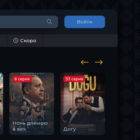
Войти
и
Скоро
8 серия
33 серия
10 серия
Ночь длиною
Закон
в век
Догу
природы