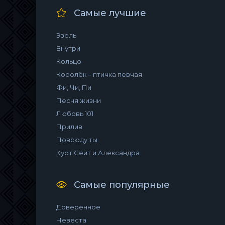
Самые лучшие
Эзель
Внутри
Кольцо
Королёк – птичка певчая
Фи, Чи, Пи
Песня жизни
Любовь 101
Прилив
Повсюду ты
Курт Сеит и Александра
Самые популярные
Доверенное
Невеста