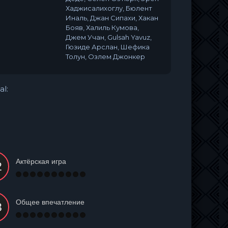
Хаджисалихоглу, Бюлент
Иналь, Джан Сипахи, Хакан
Бояв, Халиль Кумова,
Джем Учан, Gulsah Yavuz,
Гюзиде Арслан, Шефика
Толун, Озлем Джонкер
al:
Актёрская игра
Общее впечатление