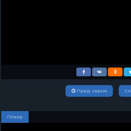
Пред. серия
Сл
Плеер