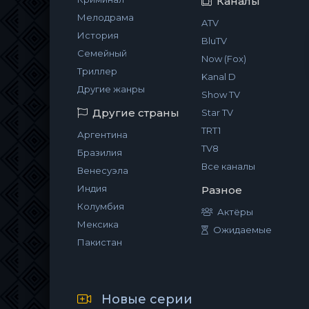
Каналы
Мелодрама
ATV
История
BluTV
Семейный
Now (Fox)
Триллер
Kanal D
Другие жанры
Show TV
Другие страны
Star TV
TRT1
Аргентина
TV8
Бразилия
Все каналы
Венесуэла
Индия
Разное
Колумбия
Актёры
Мексика
Ожидаемые
Пакистан
Новые серии