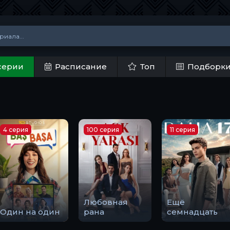
серии
Расписание
Топ
Подборк
4 серия
100 серия
11 серия
Любовная
Ещё
Один на один
рана
семнадцать