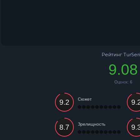
Рейтинг TurSeri
9.08
Оценок:
6
Сюжет
Зрелищность