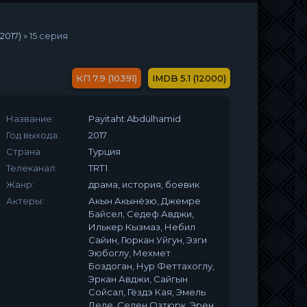
2017)
»
15 серия
7.9 (10391)
5.1 (12000)
Название:
Payitaht Abdülhamid
Год выхода:
2017
Страна:
Турция
Телеканал:
TRT1
Жанр:
драма, история, боевик
Актеры:
Акын Акынёзю, Джемре
Байсел, Седеф Авджи,
Илькер Кызмаз, Небил
Сайин, Гюркан Уйгун, Эзги
Эюбоглу, Мехмет
Боздоган, Нур Феттахоглу,
Эркан Авджи, Сайгын
Сойсал, Гёздэ Кая, Эмель
Деде, Селен Озтюрк, Эрен