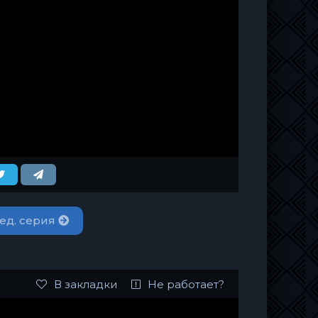
ед. серия
В закладки
Не работает?