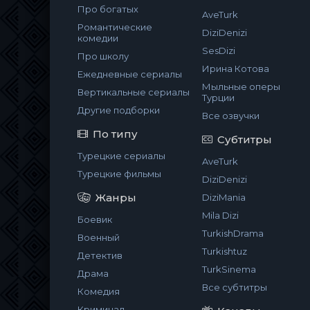
Про богатых
AveTurk
Романтические
DiziDenizi
комедии
SesDizi
Про школу
Ирина Котова
Ежедневные сериалы
Мыльные оперы
Вертикальные сериалы
Турции
Другие подборки
Все озвучки
По типу
Субтитры
Турецкие сериалы
AveTurk
Турецкие фильмы
DiziDenizi
Жанры
DiziMania
Mila Dizi
Боевик
TurkishDrama
Военный
Turkishtuz
Детектив
TurkSinema
Драма
Все субтитры
Комедия
Криминал