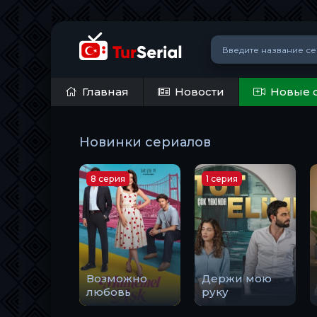
Главная
Новости
Новые 
Новинки сериалов
8 серия
1 серия
Возможно
Держи мою
любовь
руку