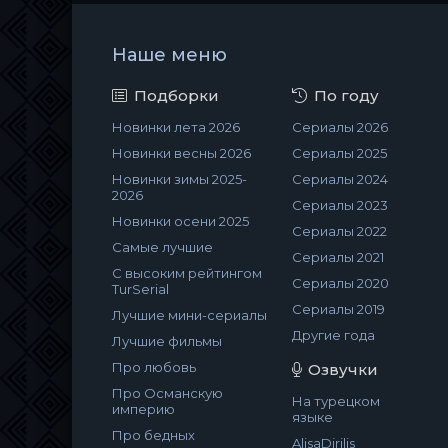
Наше меню
Подборки
По году
Новинки лета 2026
Сериалы 2026
Новинки весны 2026
Сериалы 2025
Новинки зимы 2025-
Сериалы 2024
2026
Сериалы 2023
Новинки осени 2025
Сериалы 2022
Самые лучшие
Сериалы 2021
С высоким рейтингом
Сериалы 2020
TurSerial
Сериалы 2019
Лучшие мини-сериалы
Другие года
Лучшие фильмы
Про любовь
Озвучки
Про Османскую
На турецком
империю
языке
Про бедных
AlisaDirilis