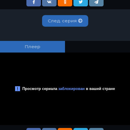
След. серия
Плеер