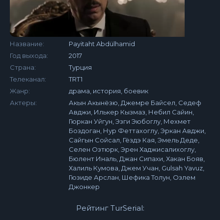
Название:
Payitaht Abdülhamid
Год выхода:
2017
Страна:
Турция
Телеканал:
TRT1
Жанр:
драма, история, боевик
Актеры:
Акын Акынёзю, Джемре Байсел, Седеф
Авджи, Илькер Кызмаз, Небил Сайин,
Гюркан Уйгун, Эзги Эюбоглу, Мехмет
Боздоган, Нур Феттахоглу, Эркан Авджи,
Сайгын Сойсал, Гёздэ Кая, Эмель Деде,
Селен Озтюрк, Эрен Хаджисалихоглу,
Бюлент Иналь, Джан Сипахи, Хакан Бояв,
Халиль Кумова, Джем Учан, Gulsah Yavuz,
Гюзиде Арслан, Шефика Толун, Озлем
Джонкер
Рейтинг TurSerial: