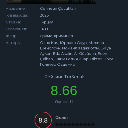
Название:
Cennetin Çocukları
Год выхода:
2025
Страна:
Турция
Телеканал:
TRT1
Жанр:
драма, криминал
Актеры:
Озгю Кая, Юрдаэр Окур, Мелиса
Шенолсун, Исмаил Хаджиоглу, Evliya
Aykan, Eda Akalin, Ali Gözüsirin, Ecem
Çalhan, Ешим Гюль Акшар, Bihter Dinçel,
Гюльпер Оздемир
Рейтинг TurSerial:
8.66
Оценок:
11
Сюжет