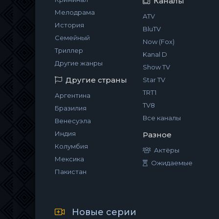
Каналы
Мелодрама
ATV
История
BluTV
Семейный
Now (Fox)
Триллер
Kanal D
Другие жанры
Show TV
Другие страны
Star TV
TRT1
Аргентина
TV8
Бразилия
Все каналы
Венесуэла
Индия
Разное
Колумбия
Актёры
Мексика
Ожидаемые
Пакистан
Новые серии