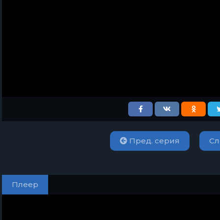
Пред. серия
Сл
Плеер