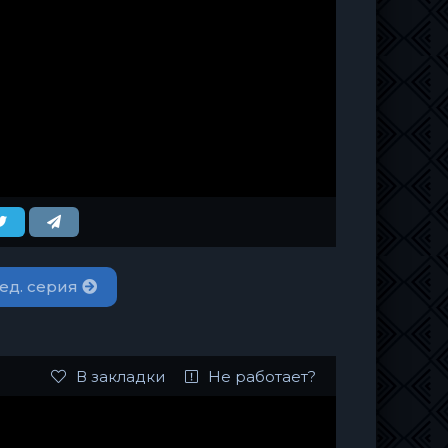
ед. серия
В закладки
Не работает?