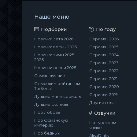
Наше меню
Подборки
По году
Новинки лета 2026
Сериалы 2026
Новинки весны 2026
Сериалы 2025
Новинки зимы 2025-
Сериалы 2024
2026
Сериалы 2023
Новинки осени 2025
Сериалы 2022
Самые лучшие
Сериалы 2021
С высоким рейтингом
Сериалы 2020
TurSerial
Сериалы 2019
Лучшие мини-сериалы
Другие года
Лучшие фильмы
Про любовь
Озвучки
Про Османскую
На турецком
империю
языке
Про бедных
AlisaDirilis