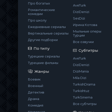
Про богатых
AveTurk
Романтические
DiziDenizi
комедии
SesDizi
Про школу
Ирина Котова
Ежедневные сериалы
Мыльные оперы
Вертикальные сериалы
Турции
Другие подборки
Все озвучки
По типу
Субтитры
Турецкие сериалы
AveTurk
Турецкие фильмы
DiziDenizi
Жанры
DiziMania
Mila Dizi
Боевик
TurkishDrama
Военный
Turkishtuz
Детектив
TurkSinema
Драма
Все субтитры
Комедия
Криминал