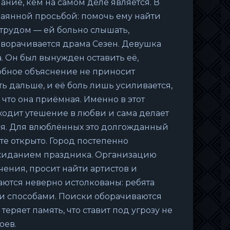
ание, кем на самом деле является. В
чаянной просьбой: помочь ему найти
 трудом — ей больно слышать,
зворачивается драма Сезен. Девушка
. Он был вынужден оставить её,
одобное объяснение не приносит
ть дальше, и её боль лишь усиливается,
 что она приёмная. Именно в этот
аходит утешение в любви и сама делает
ся. Для влюблённых это долгожданный
е открыто. Город постепенно
ожиданием праздника. Организацию
чения, просит найти артистов и
ются неверно истолкованы: ребята
 способами. Поиски оборачиваются
еряет память, что ставит под угрозу не
оев.