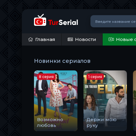
Главная
Новости
Новые 
Новинки сериалов
8 серия
1 серия
Возможно
Держи мою
любовь
руку