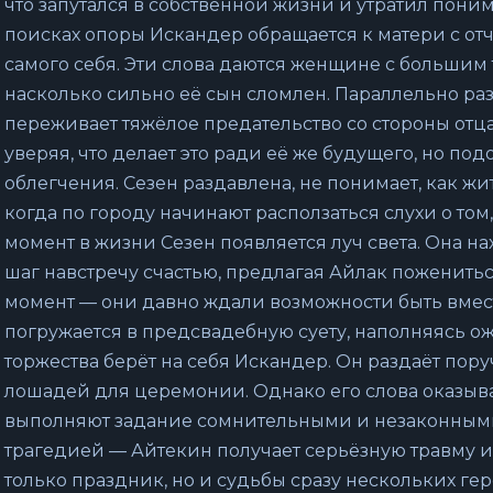
что запутался в собственной жизни и утратил поним
поисках опоры Искандер обращается к матери с от
самого себя. Эти слова даются женщине с большим
насколько сильно её сын сломлен. Параллельно ра
переживает тяжёлое предательство со стороны отца
уверяя, что делает это ради её же будущего, но п
облегчения. Сезен раздавлена, не понимает, как жи
когда по городу начинают расползаться слухи о том,
момент в жизни Сезен появляется луч света. Она н
шаг навстречу счастью, предлагая Айлак поженить
момент — они давно ждали возможности быть вмест
погружается в предсвадебную суету, наполняясь 
торжества берёт на себя Искандер. Он раздаёт пору
лошадей для церемонии. Однако его слова оказыва
выполняют задание сомнительными и незаконными
трагедией — Айтекин получает серьёзную травму и т
только праздник, но и судьбы сразу нескольких гер