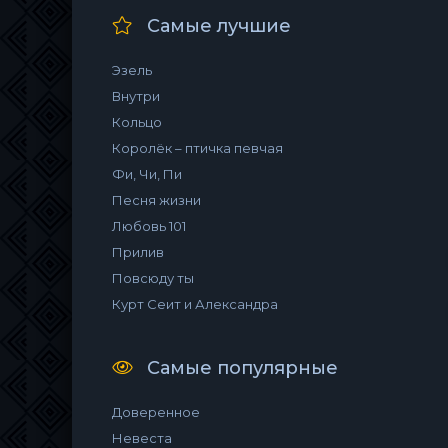
Самые лучшие
Эзель
Внутри
Кольцо
Королёк – птичка певчая
Фи, Чи, Пи
Песня жизни
Любовь 101
Прилив
Повсюду ты
Курт Сеит и Александра
Самые популярные
Доверенное
Невеста