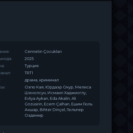
ание:
Cennetin Çocukları
ыхода:
2025
на:
Турция
анал:
TRT1
:
драма, криминал
ры:
Озгю Кая, Юрдаэр Окур, Мелиса
Шенолсун, Исмаил Хаджиоглу,
Evliya Aykan, Eda Akalin, Ali
Gözüsirin, Ecem Çalhan, Ешим Гюль
Акшар, Bihter Dinçel, Гюльпер
Оздемир