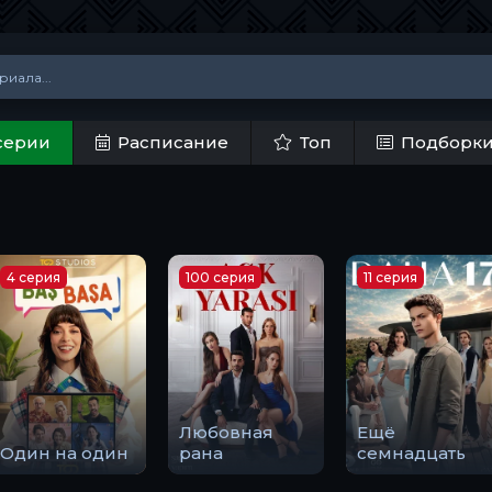
серии
Расписание
Топ
Подборк
4 серия
100 серия
11 серия
Любовная
Ещё
Один на один
рана
семнадцать