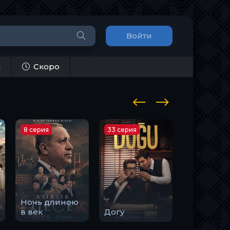
Войти
и
Скоро
8 серия
33 серия
10 серия
Ночь длиною
Закон
в век
Догу
природы