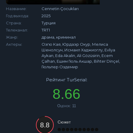
Название:
Cennetin Çocukları
Год выхода:
2025
Страна:
Турция
Телеканал:
TRT1
Жанр:
драма, криминал
Актеры:
Озгю Кая, Юрдаэр Окур, Мелиса
Шенолсун, Исмаил Хаджиоглу, Evliya
Aykan, Eda Akalin, Ali Gözüsirin, Ecem
Çalhan, Ешим Гюль Акшар, Bihter Dinçel,
Гюльпер Оздемир
Рейтинг TurSerial:
8.66
Оценок:
11
Сюжет