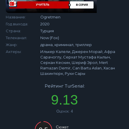
Название:
Ögretmen
Год выхода:
2020
Страна:
Турция
Телеканал:
Now (Fox)
Жанр:
драма, криминал, триллер
Актеры:
Илькер Калели, Джерен Морай, Афра
Сарачоглу, Серхат Мустафа Кылыч,
Серкан Кескин, Шериф Эрол, Mert
Ramazan Demir, Can Bartu Aslan, Хасан
Шахинтюрк, Рухи Сары
Рейтинг TurSerial:
9.13
Оценок:
4
Сюжет